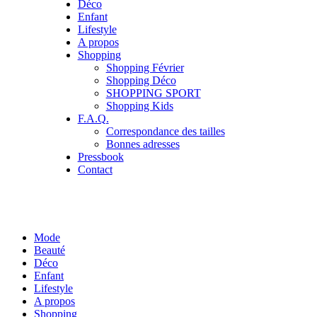
Déco
Enfant
Lifestyle
A propos
Shopping
Shopping Février
Shopping Déco
SHOPPING SPORT
Shopping Kids
F.A.Q.
Correspondance des tailles
Bonnes adresses
Pressbook
Contact
Mode
Beauté
Déco
Enfant
Lifestyle
A propos
Shopping