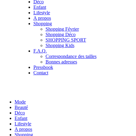
Déco
Enfant
Lifestyle
A propos
Shopping
Shopping Février
Shopping Déco
SHOPPING SPORT
Shopping Kids
F.A.Q.
Correspondance des tailles
Bonnes adresses
Pressbook
Contact
Mode
Beauté
Déco
Enfant
Lifestyle
A propos
Shopping