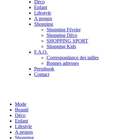
Déco
Enfant
Lifestyle
A propos
Shopping
Shopping Février
Shopping Déco
SHOPPING SPORT
Shopping Kids
F.A.Q.
Correspondance des tailles
Bonnes adresses
Pressbook
Contact
Mode
Beauté
Déco
Enfant
Lifestyle
A propos
Shopping