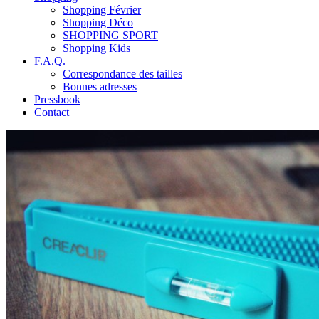
Shopping Février
Shopping Déco
SHOPPING SPORT
Shopping Kids
F.A.Q.
Correspondance des tailles
Bonnes adresses
Pressbook
Contact