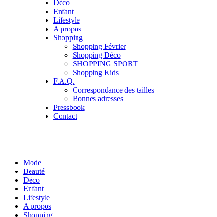
Déco
Enfant
Lifestyle
A propos
Shopping
Shopping Février
Shopping Déco
SHOPPING SPORT
Shopping Kids
F.A.Q.
Correspondance des tailles
Bonnes adresses
Pressbook
Contact
Mode
Beauté
Déco
Enfant
Lifestyle
A propos
Shopping