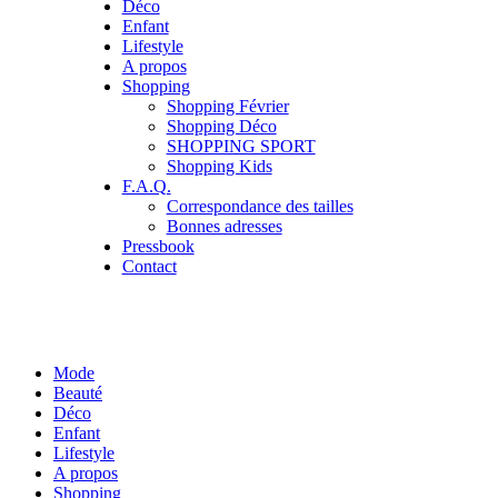
Déco
Enfant
Lifestyle
A propos
Shopping
Shopping Février
Shopping Déco
SHOPPING SPORT
Shopping Kids
F.A.Q.
Correspondance des tailles
Bonnes adresses
Pressbook
Contact
Mode
Beauté
Déco
Enfant
Lifestyle
A propos
Shopping