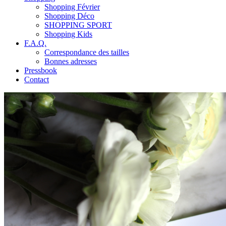
Shopping Février
Shopping Déco
SHOPPING SPORT
Shopping Kids
F.A.Q.
Correspondance des tailles
Bonnes adresses
Pressbook
Contact