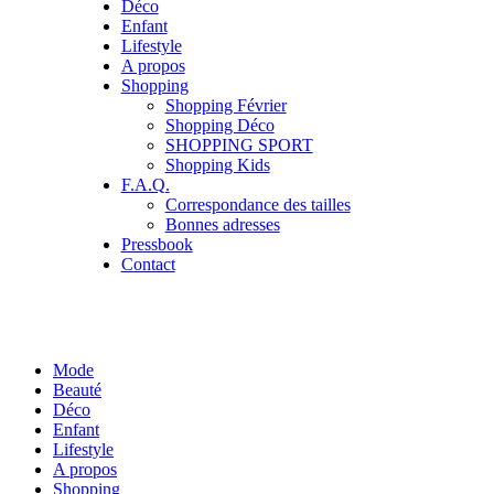
Déco
Enfant
Lifestyle
A propos
Shopping
Shopping Février
Shopping Déco
SHOPPING SPORT
Shopping Kids
F.A.Q.
Correspondance des tailles
Bonnes adresses
Pressbook
Contact
Mode
Beauté
Déco
Enfant
Lifestyle
A propos
Shopping