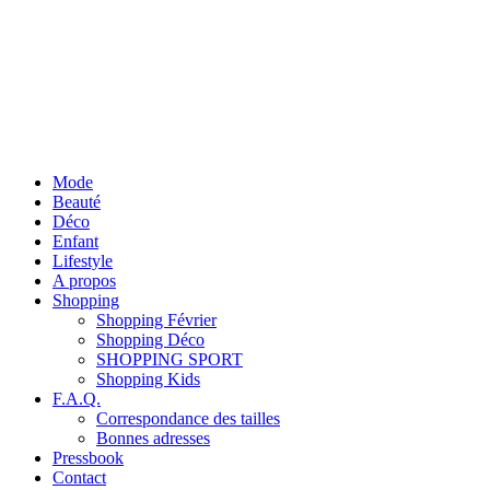
Mode
Beauté
Déco
Enfant
Lifestyle
A propos
Shopping
Shopping Février
Shopping Déco
SHOPPING SPORT
Shopping Kids
F.A.Q.
Correspondance des tailles
Bonnes adresses
Pressbook
Contact