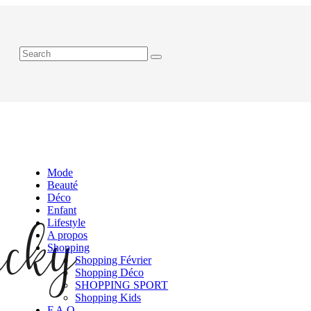
Mode
Beauté
Déco
Enfant
Lifestyle
A propos
Shopping
Shopping Février
Shopping Déco
SHOPPING SPORT
Shopping Kids
F.A.Q.