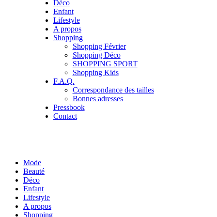
Déco
Enfant
Lifestyle
A propos
Shopping
Shopping Février
Shopping Déco
SHOPPING SPORT
Shopping Kids
F.A.Q.
Correspondance des tailles
Bonnes adresses
Pressbook
Contact
Mode
Beauté
Déco
Enfant
Lifestyle
A propos
Shopping