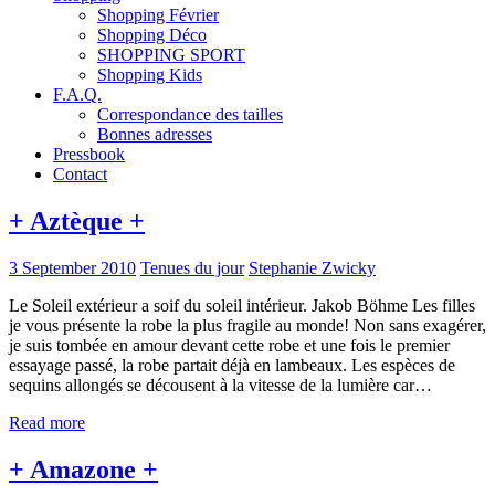
Shopping Février
Shopping Déco
SHOPPING SPORT
Shopping Kids
F.A.Q.
Correspondance des tailles
Bonnes adresses
Pressbook
Contact
+ Aztèque +
3 September 2010
Tenues du jour
Stephanie Zwicky
Le Soleil extérieur a soif du soleil intérieur. Jakob Böhme Les filles
je vous présente la robe la plus fragile au monde! Non sans exagérer,
je suis tombée en amour devant cette robe et une fois le premier
essayage passé, la robe partait déjà en lambeaux. Les espèces de
sequins allongés se décousent à la vitesse de la lumière car…
Read more
+ Amazone +