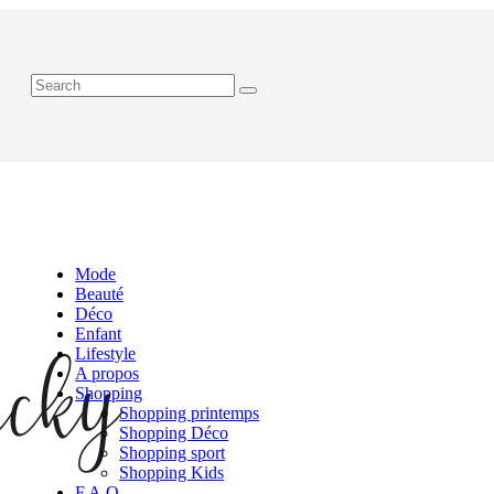
Mode
Beauté
Déco
Enfant
Lifestyle
A propos
Shopping
Shopping printemps
Shopping Déco
Shopping sport
Shopping Kids
F.A.Q.