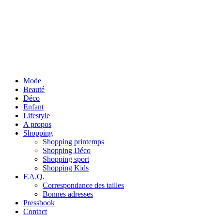
Mode
Beauté
Déco
Enfant
Lifestyle
A propos
Shopping
Shopping printemps
Shopping Déco
Shopping sport
Shopping Kids
F.A.Q.
Correspondance des tailles
Bonnes adresses
Pressbook
Contact