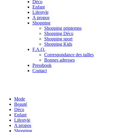
Déco
Enfant
Lifestyle
A propos
Shopping
Shopping printemps
Shopping Déco
Shopping sport
Shopping Kids
F.A.Q.
Correspondance des tailles
Bonnes adresses
Pressbook
Contact
Mode
Beauté
Déco
Enfant
Lifestyle
A propos
Shopping