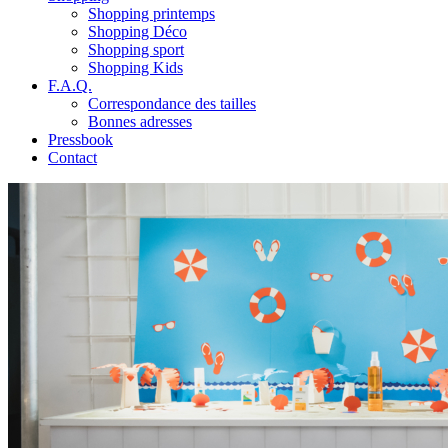
Shopping printemps
Shopping Déco
Shopping sport
Shopping Kids
F.A.Q.
Correspondance des tailles
Bonnes adresses
Pressbook
Contact