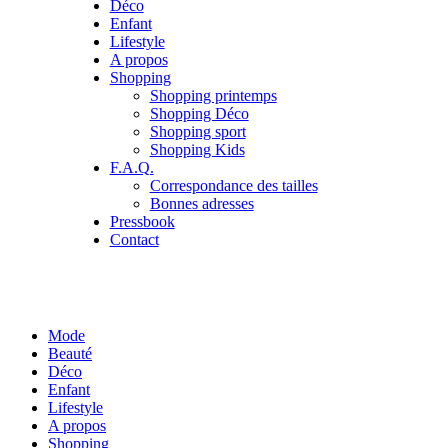
Déco
Enfant
Lifestyle
A propos
Shopping
Shopping printemps
Shopping Déco
Shopping sport
Shopping Kids
F.A.Q.
Correspondance des tailles
Bonnes adresses
Pressbook
Contact
Mode
Beauté
Déco
Enfant
Lifestyle
A propos
Shopping