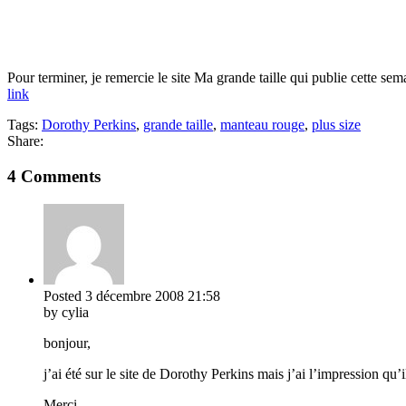
Pour terminer, je remercie le site Ma grande taille qui publie cette se
link
Tags:
Dorothy Perkins
,
grande taille
,
manteau rouge
,
plus size
Share:
4 Comments
Posted
3 décembre 2008
21:58
by cylia
bonjour,
j’ai été sur le site de Dorothy Perkins mais j’ai l’impression qu’
Merci