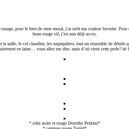
nuage, pour le bien de mon moral, j’ai sorti ma couleur favorite. Pour ce
beau rouge vif, j’en suis déjà accro.
a taille, le col claudine, les surpiquûres, tout un ensemble de détails q
oritairement en laine… vous allez me dire, mais d’où vient cette perle? hé
* robe noire et rouge Dorothy Perkins*
* ceinture rouge Torrid*