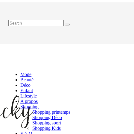
Mode
Beauté
Déco
Enfant
Lifestyle
A propos
Shopping
Shopping printemps
Shopping Déco
Shopping sport
Shopping Kids
F.A.Q.