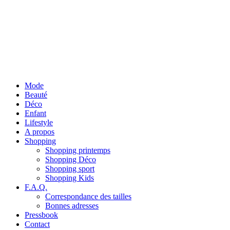
Mode
Beauté
Déco
Enfant
Lifestyle
A propos
Shopping
Shopping printemps
Shopping Déco
Shopping sport
Shopping Kids
F.A.Q.
Correspondance des tailles
Bonnes adresses
Pressbook
Contact