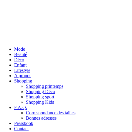
Mode
Beauté
Déco
Enfant
Lifestyle
A propos
Shopping
Shopping printemps
Shopping Déco
Shopping sport
Shopping Kids
F.A.Q.
Correspondance des tailles
Bonnes adresses
Pressbook
Contact