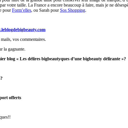
 par votre taille. La France a encore beaucoup à faire, mais je ne dés
ne pour
Form’elles
, ou Sarah pour
Sos Shopping
.
leblogdebigbeauty.com
s mails, vos commentaires.
ur la gagnante.
ier blog « Les délires bigbeautyques d’une bigbeauty délirante »?
s?
ort offerts
ques!!