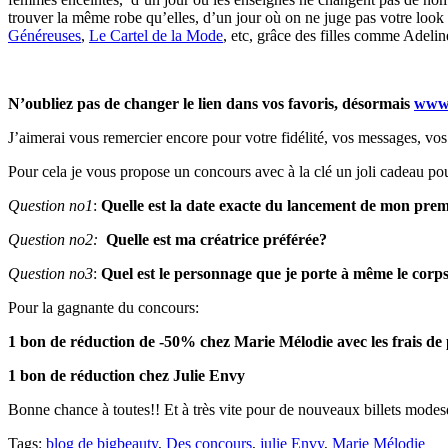
trouver la même robe qu’elles, d’un jour où on ne juge pas votre look
Généreuses
,
Le Cartel de la Mode
, etc, grâce des filles comme Adeli
N’oubliez pas de changer le lien dans vos favoris, désormais
www.
J’aimerai vous remercier encore pour votre fidélité, vos messages, vo
Pour cela je vous propose un concours avec à la clé un joli cadeau po
Question no1
:
Quelle est la date exacte du lancement de mon prem
Question no2:
Quelle est ma créatrice préférée?
Question no3
:
Quel est le personnage que je porte à même le corp
Pour la gagnante du concours:
1 bon de réduction de -50% chez Marie Mélodie avec les frais de p
1 bon de réduction chez Julie Envy
Bonne chance à toutes!! Et à très vite pour de nouveaux billets modes
Tags:
blog de bigbeauty
,
Des concours
,
julie Envy
,
Marie Mélodie