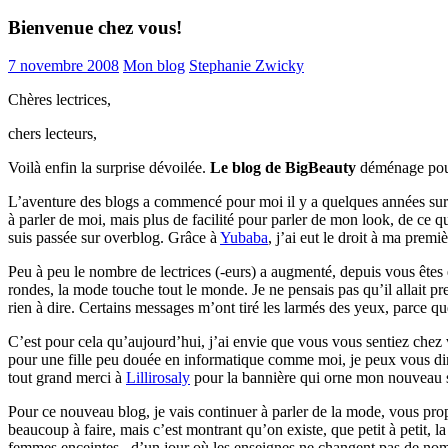
Bienvenue chez vous!
7 novembre 2008
Mon blog
Stephanie Zwicky
Chères lectrices,
chers lecteurs,
Voilà enfin la surprise dévoilée.
Le blog de
BigBeauty
déménage pour 
L’aventure des blogs a commencé pour moi il y a quelques années su
à parler de moi, mais plus de facilité pour parler de mon look, de ce
suis passée sur overblog. Grâce à
Yubaba
, j’ai eut le droit à ma prem
Peu à peu le nombre de lectrices (-eurs) a augmenté, depuis vous êtes 
rondes, la mode touche tout le monde. Je ne pensais pas qu’il allait pr
rien à dire. Certains messages m’ont tiré les larmés des yeux, parce 
C’est pour cela qu’aujourd’hui, j’ai envie que vous vous sentiez chez
pour une fille peu douée en informatique comme moi, je peux vous dire 
tout grand merci à
Lillirosaly
pour la bannière qui orne mon nouveau s
Pour ce nouveau blog, je vais continuer à parler de la mode, vous pro
beaucoup à faire, mais c’est montrant qu’on existe, que petit à petit,
femmes enceintes, d’un jour où les enseignes ne changent pas de nom p