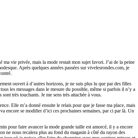
gé ma vie privée, mais la mode restait mon sujet favori. J’ai de la peine
% modesque. Après quelques années passées sur vivelesrondes.com, je
contré.
ent ouvert à d’autres horizons, je ne suis plus lu que par des filles
à tous les messages dans le mesure du possible, même si parfois il n’y a
sont très touchants. Je me sens très attachée à vous.
nce. Elle m’a donné ensuite le relais pour que je fasse ma place, mais
va encore se modifier d’ici ces prochaines semaines, par ci par là. Un
in pour faire avancer la mode grande taille est amorcé, il y a encore
ù on ne nous recalera plus au fond du magasin à côté du rayon des
n jour où je puisse aller faire du shopping avec mes copines minces et