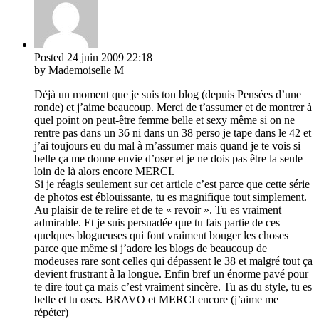
Posted
24 juin 2009
22:18
by Mademoiselle M
Déjà un moment que je suis ton blog (depuis Pensées d’une
ronde) et j’aime beaucoup. Merci de t’assumer et de montrer à
quel point on peut-être femme belle et sexy même si on ne
rentre pas dans un 36 ni dans un 38 perso je tape dans le 42 et
j’ai toujours eu du mal à m’assumer mais quand je te vois si
belle ça me donne envie d’oser et je ne dois pas être la seule
loin de là alors encore MERCI.
Si je réagis seulement sur cet article c’est parce que cette série
de photos est éblouissante, tu es magnifique tout simplement.
Au plaisir de te relire et de te « revoir ». Tu es vraiment
admirable. Et je suis persuadée que tu fais partie de ces
quelques blogueuses qui font vraiment bouger les choses
parce que même si j’adore les blogs de beaucoup de
modeuses rare sont celles qui dépassent le 38 et malgré tout ça
devient frustrant à la longue. Enfin bref un énorme pavé pour
te dire tout ça mais c’est vraiment sincère. Tu as du style, tu es
belle et tu oses. BRAVO et MERCI encore (j’aime me
répéter)