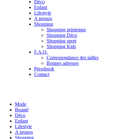
Déco
Enfant
Lifestyle
A propos
Shopping
Shopping printemps
Shopping Déco
Shopping sport
Shopping Kids
F.A.Q.
Correspondance des tailles
Bonnes adresses
Pressbook
Contact
Mode
Beauté
Déco
Enfant
Lifestyle
A propos
Shopping