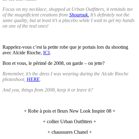
Focus on my necklace, shopped at Urban Outfitters, it reminds me
of the magnificient creations from
Shourouk.
It’s definitely not the
same quality, but at least it’s a placebo while I wait to get my hands
on one of the real ones!
Rappelez-vous c’est la petite robe que je portais lors du shooting
avec Alcide Rioche,
ICI
.
Bon et vous, le périmé de 2008, on garde – on jette?
Remember, it’s the dress I was wearing during the Alcide Rioche
photoshoot,
HERE
.
And you, things from 2008, keep it or leave it?
+ Robe à pois et fleurs New Look Inspire 08 +
+ collier Urban Outfitters +
+ chaussures Chanel +