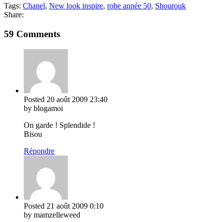
Tags:
Chanel
,
New look inspire
,
robe année 50
,
Shourouk
Share:
59 Comments
Posted
20 août 2009
23:40
by blogamoi
On garde ! Splendide !
Bisou
Répondre
Posted
21 août 2009
0:10
by mamzelleweed