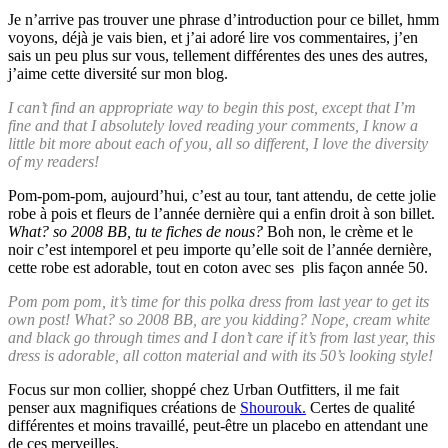
Je n’arrive pas trouver une phrase d’introduction pour ce billet, hmm
voyons, déjà je vais bien, et j’ai adoré lire vos commentaires, j’en
sais un peu plus sur vous, tellement différentes des unes des autres,
j’aime cette diversité sur mon blog.
I can’t find an appropriate way to begin this post, except that I’m
fine and that I absolutely loved reading your comments, I know a
little bit more about each of you, all so different, I love the diversity
of my readers!
Pom-pom-pom, aujourd’hui, c’est au tour, tant attendu, de cette jolie
robe à pois et fleurs de l’année dernière qui a enfin droit à son billet.
What? so 2008 BB, tu te fiches de nous?
Boh non, le crème et le
noir c’est intemporel et peu importe qu’elle soit de l’année dernière,
cette robe est adorable, tout en coton avec ses plis façon année 50.
Pom pom pom, it’s time for this polka dress from last year to get its
own post! What? so 2008 BB, are you kidding? Nope, cream white
and black go through times and I don’t care if it’s from last year, this
dress is adorable, all cotton material and with its 50’s looking style!
Focus sur mon collier, shoppé chez Urban Outfitters, il me fait
penser aux magnifiques créations de
Shourouk.
Certes de qualité
différentes et moins travaillé, peut-être un placebo en attendant une
de ces merveilles.