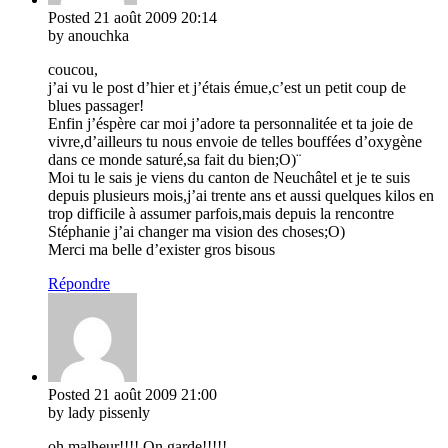
Posted
21 août 2009
20:14
by anouchka
coucou,
j’ai vu le post d’hier et j’étais émue,c’est un petit coup de
blues passager!
Enfin j’éspère car moi j’adore ta personnalitée et ta joie de
vivre,d’ailleurs tu nous envoie de telles bouffées d’oxygène
dans ce monde saturé,sa fait du bien;O)¨
Moi tu le sais je viens du canton de Neuchâtel et je te suis
depuis plusieurs mois,j’ai trente ans et aussi quelques kilos en
trop difficile à assumer parfois,mais depuis la rencontre
Stéphanie j’ai changer ma vision des choses;O)
Merci ma belle d’exister gros bisous
Répondre
Posted
21 août 2009
21:00
by lady pissenly
oh malheur!!!! On garde!!!!!