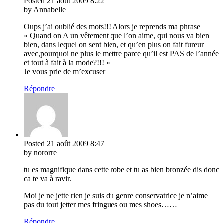
Posted
21 août 2009
8:22
by Annabelle
Oups j’ai oublié des mots!!! Alors je reprends ma phrase
« Quand on A un vêtement que l’on aime, qui nous va bien
bien, dans lequel on sent bien, et qu’en plus on fait fureur
avec,pourquoi ne plus le mettre parce qu’il est PAS de l’année
et tout à fait à la mode?!!! »
Je vous prie de m’excuser
Répondre
Posted
21 août 2009
8:47
by nororre
tu es magnifique dans cette robe et tu as bien bronzée dis donc
ca te va à ravir.
Moi je ne jette rien je suis du genre conservatrice je n’aime
pas du tout jetter mes fringues ou mes shoes……
Répondre