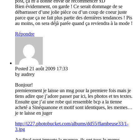
post, ça m’a donné envie de recommencer xD
Bien évidemment, on garde ! Ce serait dommage de se
débarrasser d’une jolie pièce ou d’un coup de coeur juste
parce que ça ne fait plus partie des dernières tendances ! Pis
au moins, on sera déjà parée quand ça reviendra à la mode !
Répondre
Posted
21 août 2009
17:33
by audrey
Bonjour!
premierement je laisse un msg pour la premiere fois mais je
tiens adire que j’adore passer par ici, les photos et tes textes.
Ensuite que j’ai une robe qui ressemble bcp a la tienne
acheté a Sinéquanone et motif sont identiques, les memes…
je te laisse en juger
http://i227.photobucket.com/albums/dd55/flambeuse33/1-
3.jpg
Au final peut importe la marque, ils ont tous le meme