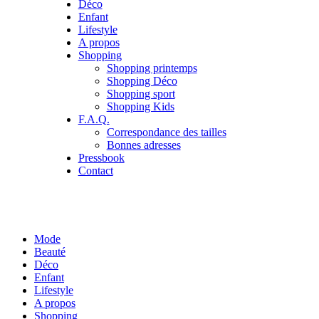
Déco
Enfant
Lifestyle
A propos
Shopping
Shopping printemps
Shopping Déco
Shopping sport
Shopping Kids
F.A.Q.
Correspondance des tailles
Bonnes adresses
Pressbook
Contact
Mode
Beauté
Déco
Enfant
Lifestyle
A propos
Shopping