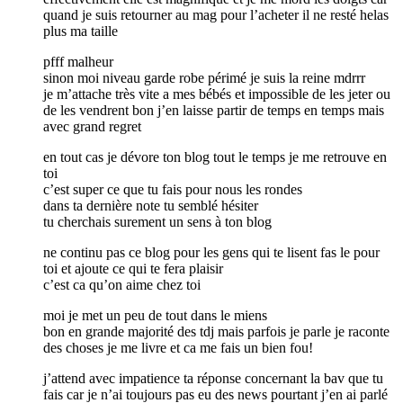
quand je suis retourner au mag pour l’acheter il ne resté helas
plus ma taille
pfff malheur
sinon moi niveau garde robe périmé je suis la reine mdrrr
je m’attache très vite a mes bébés et impossible de les jeter ou
de les vendrent bon j’en laisse partir de temps en temps mais
avec grand regret
en tout cas je dévore ton blog tout le temps je me retrouve en
toi
c’est super ce que tu fais pour nous les rondes
dans ta dernière note tu semblé hésiter
tu cherchais surement un sens à ton blog
ne continu pas ce blog pour les gens qui te lisent fas le pour
toi et ajoute ce qui te fera plaisir
c’est ca qu’on aime chez toi
moi je met un peu de tout dans le miens
bon en grande majorité des tdj mais parfois je parle je raconte
des choses je me livre et ca me fais un bien fou!
j’attend avec impatience ta réponse concernant la bav que tu
fais car je n’ai toujours pas eu des news pourtant j’en ai parlé