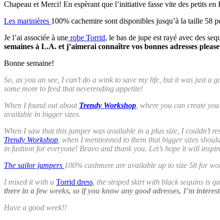
Chapeau et Merci! En espèrant que l’initiative fasse vite des petits en
Les marinières
100% cachemire sont disponibles jusqu’à la taille 58
Je l’ai associée à une
robe Torrid
, le bas de jupe est rayé avec des se
semaines à L.A. et j’aimerai connaître vos bonnes adresses please
Bonne semaine!
So, as you an see, I can’t do a wink to save my life, but it was just 
some more to feed that neverending appetite!
When I found out about
Trendy Workshop
, where you can create yo
available in bigger sizes.
When I saw that this jumper was available in a plus size, I couldn’t res
Trendy Workshop
, when I mentionned to them that bigger sizes should
in fashion for everyone! Bravo and thank you. Let’s hope it will inspir
The sailor jumpers
100% cashmere are available up to size 58 for w
I mixed it with a
Torrid dress
, the striped skirt with black sequins is 
there in a few weeks, so if you know any good adresses, I’m interes
Have a good week!!