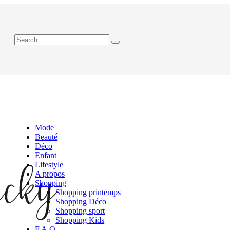
Mode
Beauté
Déco
Enfant
Lifestyle
A propos
Shopping
Shopping printemps
Shopping Déco
Shopping sport
Shopping Kids
F.A.Q.