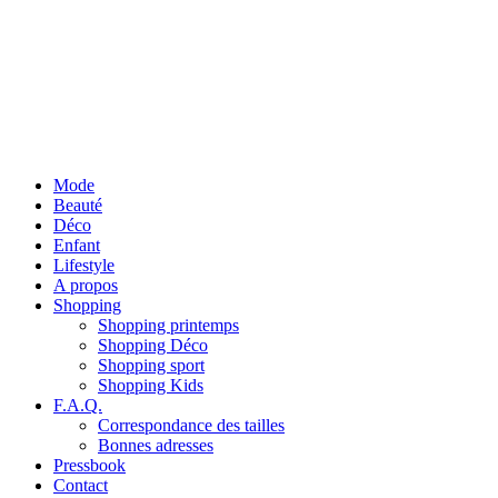
Mode
Beauté
Déco
Enfant
Lifestyle
A propos
Shopping
Shopping printemps
Shopping Déco
Shopping sport
Shopping Kids
F.A.Q.
Correspondance des tailles
Bonnes adresses
Pressbook
Contact