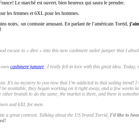
 France! Le marché est ouvert, bien heureux qui saura le prendre.
 pour les femmes et 6XL pour les hommes.
quins noirs, un contraste amusant. En parlant de l’américain Torrid,
j’aim
!
a good excuse to « dive » into this new cashmere sailor jumper that I ab
u own
cashmere jumper
, I really fell in love with this great idea. Toda
ist. It’s no mystery to you now that I’m addicted to that sailing trend! 
 be available, they began working on it right away, and a few weeks lat
e other brands to do the same, the market is there, and there is somethin
omen and 6XL for men.
quite a great contrast. Talking about the US brand Torrid,
I’d like to he
ted!