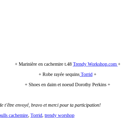
+ Marinière en cachemire t.48
Trendy Workshop.com
+
+ Robe rayée sequins
Torrid
+
+ Shoes en daim et noeud Dorothy Perkins +
de t’être envoyé, bravo et merci pour ta participation!
pulls cachemire
,
Torrid
,
trendy worshop