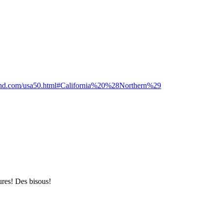
und.com/usa50.html#California%20%28Northern%29
res! Des bisous!