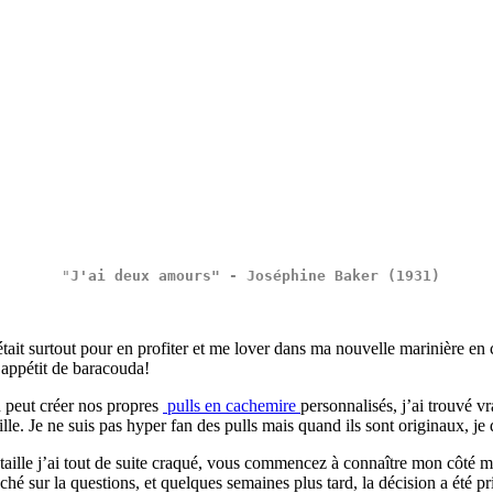
 "
J'ai deux amours" - Joséphine Baker (1931)
c’était surtout pour en profiter et me lover dans ma nouvelle marinière
 appétit de baracouda!
n peut créer nos propres
pulls en cachemire
personnalisés, j’ai trouvé v
lle. Je ne suis pas hyper fan des pulls mais quand ils sont originaux, je 
taille j’ai tout de suite craqué, vous commencez à connaître mon côté mat
lanché sur la questions, et quelques semaines plus tard, la décision a été 