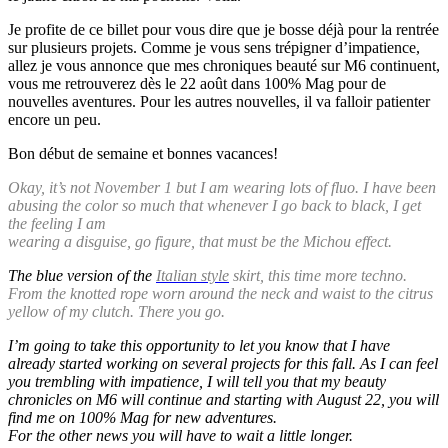
Je profite de ce billet pour vous dire que je bosse déjà pour la rentrée
sur plusieurs projets. Comme je vous sens trépigner d’impatience,
allez je vous annonce que mes chroniques beauté sur M6 continuent,
vous me retrouverez dès le 22 août dans 100% Mag pour de
nouvelles aventures. Pour les autres nouvelles, il va falloir patienter
encore un peu.
Bon début de semaine et bonnes vacances!
Okay, it’s not November 1 but I am wearing lots of fluo. I have been
abusing the color so much that whenever I go back to black, I get
the feeling I am
wearing a disguise, go figure, that must be the Michou effect.
The blue version of the
Italian style
skirt, this time more techno.
From the knotted rope worn around the neck and waist to the citrus
yellow of my clutch. There you go.
I’m going to take this opportunity to let you know that I have
already started working on several projects for this fall. As I can feel
you trembling with impatience, I will tell you that my beauty
chronicles on M6 will continue and starting with August 22, you will
find me on 100% Mag for new adventures.
For the other news you will have to wait a little longer.