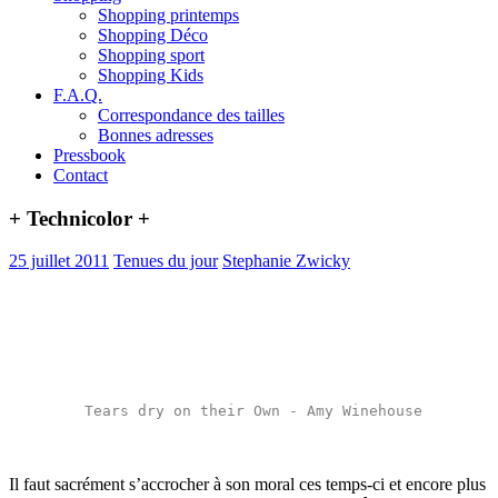
Shopping printemps
Shopping Déco
Shopping sport
Shopping Kids
F.A.Q.
Correspondance des tailles
Bonnes adresses
Pressbook
Contact
+ Technicolor +
25 juillet 2011
Tenues du jour
Stephanie Zwicky
Tears dry on their Own
 - Amy Winehouse
Il faut sacrément s’accrocher à son moral ces temps-ci et encore plus