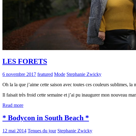
LES FORETS
6 novembre 2017
featured
Mode
Stephanie Zwicky
Oh la la que j’aime cette saison avec toutes ces couleurs sublimes, la 
Il faisait très froid cette semaine et j’ai pu inaugurer mon nouveau 
Read more
* Bodycon in South Beach *
12 mai 2014
Tenues du jour
Stephanie Zwicky