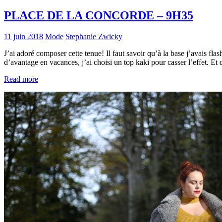
PLACE DE LA CONCORDE – 9H35
11 juin 2018
Mode
Stephanie Zwicky
J’ai adoré composer cette tenue! Il faut savoir qu’à la base j’avais flas
d’avantage en vacances, j’ai choisi un top kaki pour casser l’effet. Et 
Read more