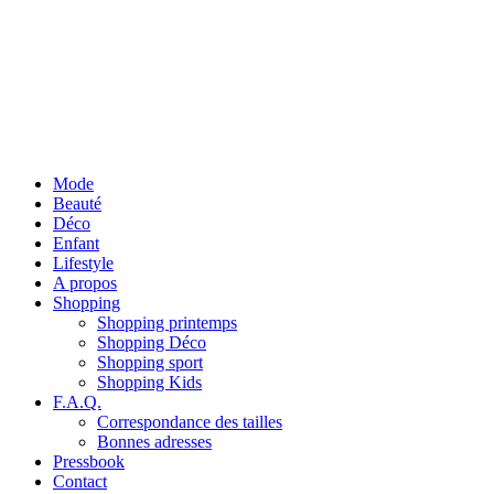
Mode
Beauté
Déco
Enfant
Lifestyle
A propos
Shopping
Shopping printemps
Shopping Déco
Shopping sport
Shopping Kids
F.A.Q.
Correspondance des tailles
Bonnes adresses
Pressbook
Contact