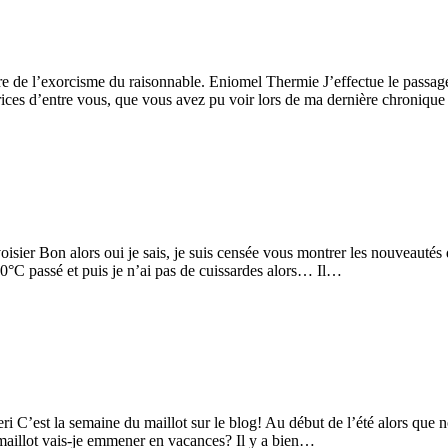
re de l’exorcisme du raisonnable. Eniomel Thermie J’effectue le passag
trices d’entre vous, que vous avez pu voir lors de ma dernière chroniq
avoisier Bon alors oui je sais, je suis censée vous montrer les nouveau
30°C passé et puis je n’ai pas de cuissardes alors… Il…
eri C’est la semaine du maillot sur le blog! Au début de l’été alors que 
l maillot vais-je emmener en vacances? Il y a bien…