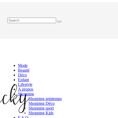
Mode
Beauté
Déco
Enfant
Lifestyle
A propos
Shopping
Shopping printemps
Shopping Déco
Shopping sport
Shopping Kids
F.A.Q.