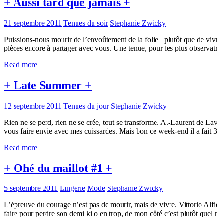
+ Aussi tard que jamais +
21 septembre 2011
Tenues du soir
Stephanie Zwicky
Puissions-nous mourir de l’envoûtement de la folie plutôt que de viv
pièces encore à partager avec vous. Une tenue, pour les plus observa
Read more
+ Late Summer +
12 septembre 2011
Tenues du jour
Stephanie Zwicky
Rien ne se perd, rien ne se crée, tout se transforme. A.-Laurent de L
vous faire envie avec mes cuissardes. Mais bon ce week-end il a fait 
Read more
+ Ohé du maillot #1 +
5 septembre 2011
Lingerie
Mode
Stephanie Zwicky
L’épreuve du courage n’est pas de mourir, mais de vivre. Vittorio Alfi
faire pour perdre son demi kilo en trop, de mon côté c’est plutôt que