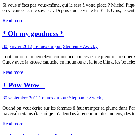
Si vous n’êtes pas vous-même, qui le sera à votre place ? Michel Piq
en vacances car je savais… Depuis que je visite les Etats Unis, le sen
Read more
* Oh my goodness *
30 janvier 2012
Tenues du jour
Stephanie Zwicky
Tout humour un peu élevé commence par cesser de prendre au sérieux 
Carey avec la grosse capuche en moumoute , la jupe bling, les bouc
Read more
+ Pow Wow +
30 septembre 2011
Tenues du jour
Stephanie Zwicky
Quand on veut écrire sur les femmes il faut tremper sa plume dans l’arc-
traversé certains états où je m’attendais à rencontrer des indiens, des tr
Read more