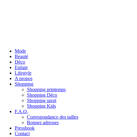
Mode
Beauté
Déco
Enfant
Lifestyle
A propos
Shopping
Shopping printemps
Shopping Déco
Shopping sport
Shopping Kids
F.A.Q.
Correspondance des tailles
Bonnes adresses
Pressbook
Contact