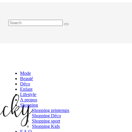
Mode
Beauté
Déco
Enfant
Lifestyle
A propos
Shopping
Shopping printemps
Shopping Déco
Shopping sport
Shopping Kids
F.A.Q.