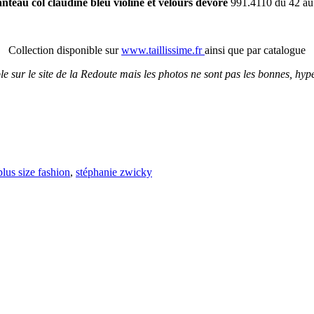
nteau col claudine bleu violine et velours dévoré
991.4110 du 42 au
Collection disponible sur
www.taillissime.fr
ainsi que par catalogue
le sur le site de la Redoute mais les photos ne sont pas les bonnes, hy
plus size fashion
,
stéphanie zwicky