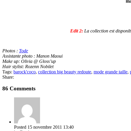
ma
Edit 2:
La collection est disponib
Photos :
Tode
Assistante photo : Manon Maoui
Make up: Olivia @ Gloss’up
Hair stylist: Rozenn Nobilet
Tags:
barock'coco
,
collection big beauty redoute
,
mode grande taille
,
Share:
86 Comments
Posted
15 novembre 2011
13:40