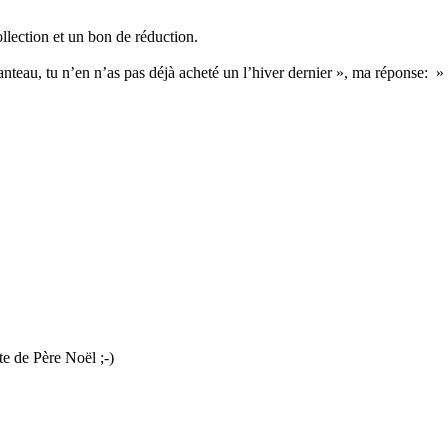
collection et un bon de réduction.
…
u, tu n’en n’as pas déjà acheté un l’hiver dernier », ma réponse: » h
ste de Père Noël ;-)