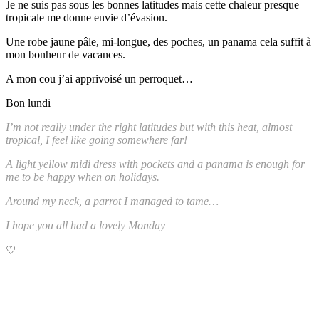
Je ne suis pas sous les bonnes latitudes mais cette chaleur presque
tropicale me donne envie d’évasion.
Une robe jaune pâle, mi-longue, des poches, un panama cela suffit à
mon bonheur de vacances.
A mon cou j’ai apprivoisé un perroquet…
Bon lundi
I’m not really under the right latitudes but with this heat, almost
tropical, I feel like going somewhere far!
A light yellow midi dress with pockets and a panama is enough for
me to be happy when on holidays.
Around my neck, a parrot I managed to tame…
I hope you all had a lovely Monday
♡