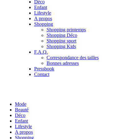
Déco
Enfant
Lifestyle
A propos
Shopping
Shopping printemps
Shopping Déco
Shopping sport
Shopping Kids
F.A.Q.
Correspondance des tailles
Bonnes adresses
Pressbook
Contact
Mode
Beauté
Déco
Enfant
Lifestyle
A propos
Shopping