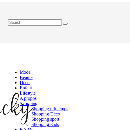
Mode
Beauté
Déco
Enfant
Lifestyle
A propos
Shopping
Shopping printemps
Shopping Déco
Shopping sport
Shopping Kids
F.A.Q.