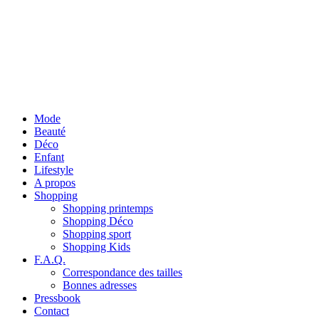
Mode
Beauté
Déco
Enfant
Lifestyle
A propos
Shopping
Shopping printemps
Shopping Déco
Shopping sport
Shopping Kids
F.A.Q.
Correspondance des tailles
Bonnes adresses
Pressbook
Contact