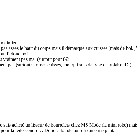
e maintien.
s assez le haut du corps,mais il démarque aux cuisses (mais de bol, j’ai
outif, donc bof.
st vraiment pas mal (surtout pour 8€).
ent pas (surtout sur mes cuisses, moi qui suis de type charolaise :D )
 me suis acheté un lisseur de bourrelets chez MS Mode (la mini robe) mais
 pour la redescendre… Donc la bande auto-fixante me plait.