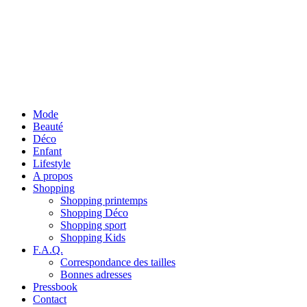
Mode
Beauté
Déco
Enfant
Lifestyle
A propos
Shopping
Shopping printemps
Shopping Déco
Shopping sport
Shopping Kids
F.A.Q.
Correspondance des tailles
Bonnes adresses
Pressbook
Contact