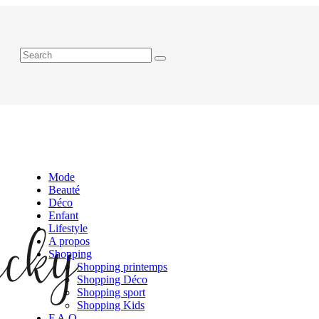
Mode
Beauté
Déco
Enfant
Lifestyle
A propos
Shopping
Shopping printemps
Shopping Déco
Shopping sport
Shopping Kids
F.A.Q.