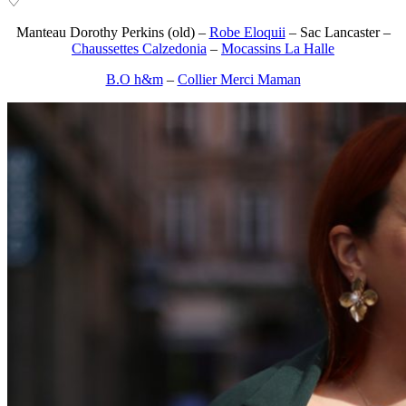
♡
Manteau Dorothy Perkins (old) –
Robe Eloquii
– Sac Lancaster –
Chaussettes Calzedonia
–
Mocassins La Halle
B.O h&m
–
Collier Merci Maman