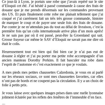
Ce jour-là à Lyon, je portais une robe que
j’avais repéré sur le site
d’Eloquii cet été. J’ai hésité à passé commande à cause des frais de
douane que je me prends désormais sur les commandes provenant
des US. Et puis finalement cette robe me plaisait tellement que j’ai
craqué et j’ai carrément fait un très très grosse commande, histoire
de marquer le coup et de payer une seule fois des frais de douane.
Par contre je ne m’attendais pas du tout au délai de livraison, c’est la
première fois qu’un colis internationale arrive plus d’un mois après!
Je ne sais pas par où il est passé, peut-être la Groenland qui sait.
Grosse frayeur car même le SAV d’Eloquii ne savait pas me dire où
était le colis.
Heureusement tout est bien qui fini bien car je n’ai pas eut de
douane à régler et j’ai pu porter ma petite robe accompagnée d’un
ancien manteau Dorothy Perkins. Il fait basculer ma robe dans
l’esprit de l’automne et c’est exactement ce que je voulais.
A mes pieds mes petites chaussettes Calzedonia, je vous en ai parlé
sur les réseaux sociaux, ce sont mes chaussettes favorites, car elles
n’ont pas de bords et ne coupent pas la circulation. Il y a un choix de
folie à petits prix.
Je vous laisse avec quelques images prises dans une ruelle lyonnaise
joliment éclairée par les reflets des fenêtres de l’immeuble d’en face.