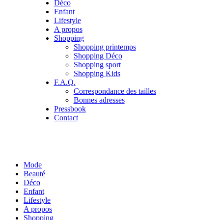
Déco
Enfant
Lifestyle
A propos
Shopping
Shopping printemps
Shopping Déco
Shopping sport
Shopping Kids
F.A.Q.
Correspondance des tailles
Bonnes adresses
Pressbook
Contact
Mode
Beauté
Déco
Enfant
Lifestyle
A propos
Shopping