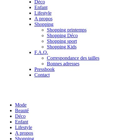
Déco
Enfant
Lifestyle
A propos
Shopping
Shopping printemps
Shopping Déco
Shopping sport
Shopping Kids
F.A.Q.
Correspondance des tailles
Bonnes adresses
Pressbook
Contact
Mode
Beauté
Déco
Enfant
Lifestyle
A propos
Shopping