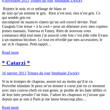
6 novembre 2013
Tenues du jour
Stephanie Zwicky
Rejetez le noir, et ce mélange de blanc et
de noir qu’on nomme le gris. Rien n’est noir, rien n’est gris. Ce
qui semble gris est
uncomposé de nuances claires qu’un oeil exercé devine. Paul
Gauguin Une tenue « à la cool » pour un déjeuner avec mes copines
jeunes mamans, Vanessa et Fanny. Rien de nouveau vous
connaissez déjà tout mais j’ai associé cette fois c’est jolie robe Evans
à un manteau bicolore. Le tout est réveillé par mes accessoires, le
sac et le chapeau. Petit rappel…
Read more
* Catarzi *
16 janvier 2013
Tenues du jour
Stephanie Zwicky
Si tu te trompes de chapeau, assure-toi au moins qu’il te va.
Proverbe irlandais Je peux m’en donner à coeur joie en ce moment
avec mes couvre-chefs en tout genre, je profite de les faire défiler et
de leur faire prendre l’air frais. J’adore les chapeaux et j’avoue que
depuis que je suis à Paris je me laisse beaucoup plus…
Read more