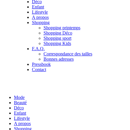
Déco
Enfant
Lifestyle
A propos
Shopping
Shopping printemps
Shopping Déco
Shopping sport
Shopping Kids
F.A.Q.
Correspondance des tailles
Bonnes adresses
Pressbook
Contact
Mode
Beauté
Déco
Enfant
Lifestyle
A propos
Shopping