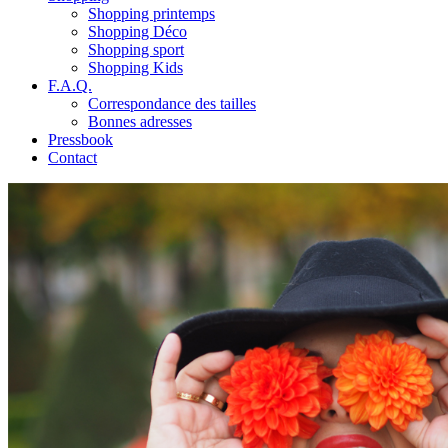
Shopping printemps
Shopping Déco
Shopping sport
Shopping Kids
F.A.Q.
Correspondance des tailles
Bonnes adresses
Pressbook
Contact