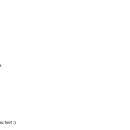
s
au bref :)