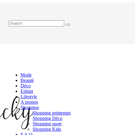
Mode
Beauté
Déco
Enfant
Lifestyle
A propos
Shopping
Shopping printemps
Shopping Déco
Shopping sport
Shopping Kids
F.A.Q.