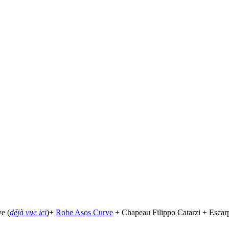
e (
déjà vue ici
)+
Robe Asos Curve
+ Chapeau Filippo Catarzi + Escar