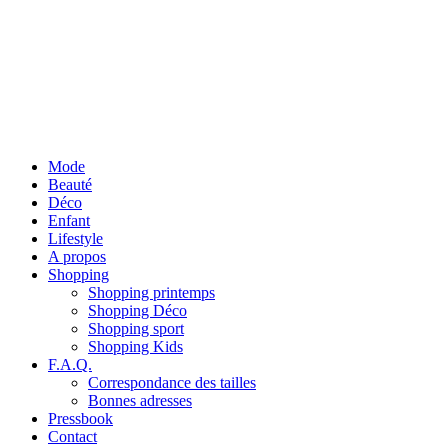
Mode
Beauté
Déco
Enfant
Lifestyle
A propos
Shopping
Shopping printemps
Shopping Déco
Shopping sport
Shopping Kids
F.A.Q.
Correspondance des tailles
Bonnes adresses
Pressbook
Contact