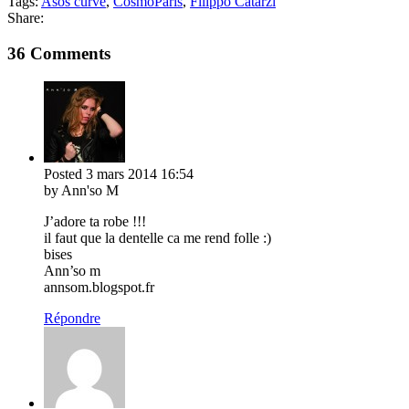
Tags:
Asos curve
,
CosmoParis
,
Filippo Catarzi
Share:
36 Comments
Posted
3 mars 2014
16:54
by Ann'so M
J’adore ta robe !!!
il faut que la dentelle ca me rend folle :)
bises
Ann’so m
annsom.blogspot.fr
Répondre