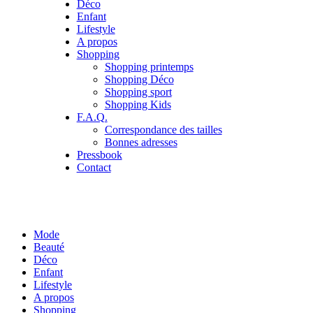
Déco
Enfant
Lifestyle
A propos
Shopping
Shopping printemps
Shopping Déco
Shopping sport
Shopping Kids
F.A.Q.
Correspondance des tailles
Bonnes adresses
Pressbook
Contact
Mode
Beauté
Déco
Enfant
Lifestyle
A propos
Shopping