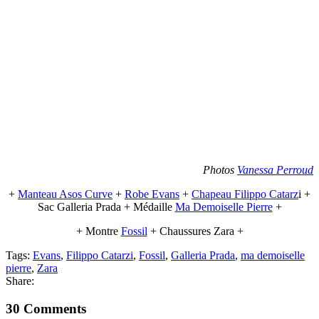
Photos
Vanessa Perroud
+
Manteau Asos Curve
+
Robe Evans
+
Chapeau Filippo Catarz
i +
Sac Galleria Prada + Médaille
Ma Demoiselle Pierre
+
+ Montre
Fossil
+ Chaussures Zara +
Tags:
Evans
,
Filippo Catarzi
,
Fossil
,
Galleria Prada
,
ma demoiselle
pierre
,
Zara
Share:
30 Comments