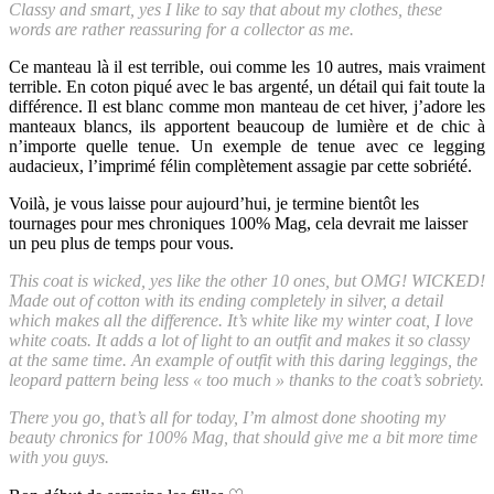
Classy and smart, yes I like to say that about my clothes, these
words are rather reassuring for a collector as me.
Ce manteau là il est terrible, oui comme les 10 autres, mais vraiment
terrible. En coton piqué avec le bas argenté, un détail qui fait toute la
différence. Il est blanc comme mon manteau de cet hiver, j’adore les
manteaux blancs, ils apportent beaucoup de lumière et de chic à
n’importe quelle tenue. Un exemple de tenue avec ce legging
audacieux, l’imprimé félin complètement assagie par cette sobriété.
Voilà, je vous laisse pour aujourd’hui, je termine bientôt les
tournages pour mes chroniques 100% Mag, cela devrait me laisser
un peu plus de temps pour vous.
This coat is wicked, yes like the other 10 ones, but OMG! WICKED!
Made out of cotton with its ending completely in silver, a detail
which makes all the difference. It’s white like my winter coat, I love
white coats. It adds a lot of light to an outfit and makes it so classy
at the same time. An example of outfit with this daring leggings, the
leopard pattern being less « too much » thanks to the coat’s sobriety.
There you go, that’s all for today, I’m almost done shooting my
beauty chronics for 100% Mag, that should give me a bit more time
with you guys.