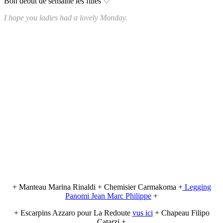
Bon début de semaine les filles ♡
I hope you ladies had a lovely Monday.
+ Manteau Marina Rinaldi + Chemisier Carmakoma +
Legging
Panomi Jean Marc Philippe
+
+ Escarpins Azzaro pour La Redoute
vus ici
+ Chapeau Filipo
Catarzi +