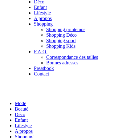
Déco
Enfant
Lifestyle
A propos
Shopping
Shopping printemps
Shopping Déco
Shopping sport
Shopping Kids
F.A.Q.
Correspondance des tailles
Bonnes adresses
Pressbook
Contact
Mode
Beauté
Déco
Enfant
Lifestyle
A propos
Shopping