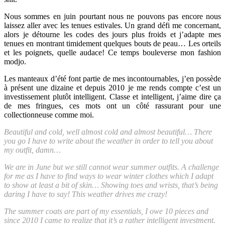
Nous sommes en juin pourtant nous ne pouvons pas encore nous
laissez aller avec les tenues estivales. Un grand défi me concernant,
alors je détourne les codes des jours plus froids et j’adapte mes
tenues en montrant timidement quelques bouts de peau… Les orteils
et les poignets, quelle audace! Ce temps bouleverse mon fashion
modjo.
Les manteaux d’été font partie de mes incontournables, j’en possède
à présent une dizaine et depuis 2010 je me rends compte c’est un
investissement plutôt intelligent. Classe et intelligent, j’aime dire ça
de mes fringues, ces mots ont un côté rassurant pour une
collectionneuse comme moi.
Beautiful and cold, well almost cold and almost beautiful… There
you go I have to write about the weather in order to tell you about
my outfit, damn…
We are in June but we still cannot wear summer outfits. A challenge
for me as I have to find ways to wear winter clothes which I adapt
to show at least a bit of skin… Showing toes and wrists, that’s being
daring I have to say! This weather drives me crazy!
The summer coats are part of my essentials, I owe 10 pieces and
since 2010 I came to realize that it’s a rather intelligent investment.