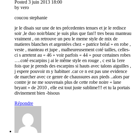
Posted
3 juin 2013
18:00
by vero
coucou stephanie
je le disais sur une de tes précedentes tenues et je le redisce
soir ,le duo noir/blanc je suis plus que fan!! tres beau manteau
vraiment , on retrouve un peu le meme style de mix de
matieres blanches et argentées chez « patrice bréal » en robe ,
veste , manteau et jupe , malheureusement coté tailles, celles-
ci s arretent au « 46 » voir parfois « 44 » pour certaines robes
….coté escarpins j ai le même style en rouge , c est la 1ere
fois que je prends des escarpins si hauts avec talons aiguilles ,
j espere pouvoir m y habituer .car ce n est pas une evidence
de marcher avec ce genre de chaussures aux pieds ..alors par
contre je ne me souvenais plus de cette robe noire « lane
bryant » de 2010 , elle est tout juste sublime!!! et tu la portais
divinement bien -bisous
Répondre