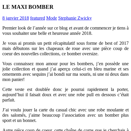
LE MAXI BOMBER
8 janvier 2018
featured
Mode
Stephanie Zwicky
Premier look de l’année sur ce blog et avant de commencer je tiens à
vous souhaiter une belle et heureuse année 2018.
Je vous ai promis un petit récapitulatif sous forme de best of 2017
mais débutons sur les chapeaux de roue avec une pièce coup de
coeur des nouvelles collections, ce bomber oversize.
Vous connaissez mon amour pour les
bombers, j’en possède une
jolie collection et quand j’ai aperçu celui-ci en bleu marine et ses
ornements avec sequins j’ai bondi sur ma souris, ni une ni deux dans
mon panier!
Cette veste est doublée donc je pourrai rapidement la porter,
aujourd’hui il faisait doux et avec une robe pull en dessous c’était
parfait.
J’ai voulu jouer la carte du casual chic avec une robe moulante et
des salomés, j’aime beaucoup l’association avec un bomber plus
sport et un bonnet.
Autre pièce coup de coeur, cette chaîne de corps que je cherchais à