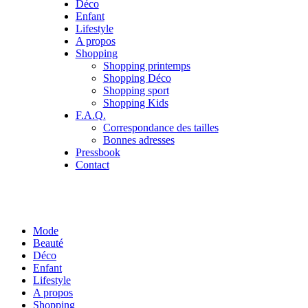
Déco
Enfant
Lifestyle
A propos
Shopping
Shopping printemps
Shopping Déco
Shopping sport
Shopping Kids
F.A.Q.
Correspondance des tailles
Bonnes adresses
Pressbook
Contact
Mode
Beauté
Déco
Enfant
Lifestyle
A propos
Shopping