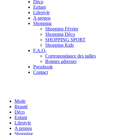
Déco
Enfant
Lifestyle
A propos
Shopping
Shopping Février
Shopping Déco
SHOPPING SPORT
Shopping Kids
F.A.Q.
Correspondance des tailles
Bonnes adresses
Pressbook
Contact
Mode
Beauté
Déco
Enfant
Lifestyle
A propos
Shopping