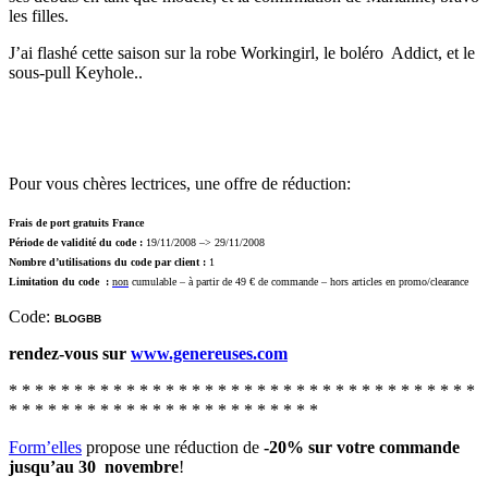
les filles.
J’ai flashé cette saison sur la robe Workingirl, le boléro Addict, et le
sous-pull Keyhole..
Pour vous chères lectrices, une offre de réduction:
Frais de port gratuits France
Période de validité du code :
19/11/2008 –> 29/11/2008
Nombre d’utilisations du code par client :
1
Limitation du code :
non
cumulable – à partir de 49 € de commande – hors articles en promo/clearance
Code:
BLOGBB
rendez-vous sur
www.genereuses.com
* * * * * * * * * * * * * * * * * * * * * * * * * * * * * * * * * * * *
* * * * * * * * * * * * * * * * * * * * * * * *
Form’elles
propose une réduction de
-20% sur votre commande
jusqu’au 30 novembre
!