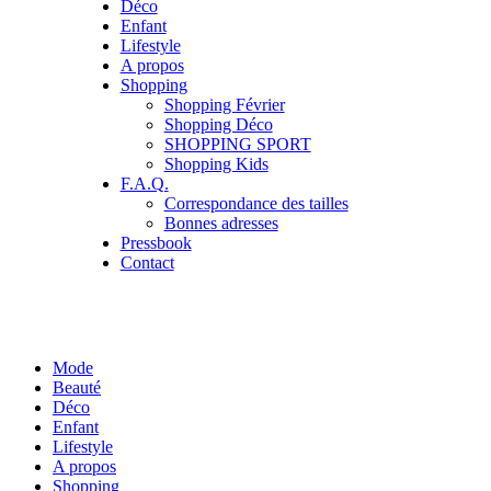
Déco
Enfant
Lifestyle
A propos
Shopping
Shopping Février
Shopping Déco
SHOPPING SPORT
Shopping Kids
F.A.Q.
Correspondance des tailles
Bonnes adresses
Pressbook
Contact
Mode
Beauté
Déco
Enfant
Lifestyle
A propos
Shopping