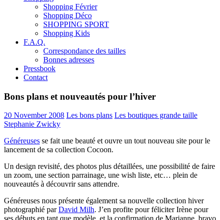
Shopping Février
Shopping Déco
SHOPPING SPORT
Shopping Kids
F.A.Q.
Correspondance des tailles
Bonnes adresses
Pressbook
Contact
Bons plans et nouveautés pour l’hiver
20 November 2008
Les bons plans
Les boutiques grande taille
Stephanie Zwicky
Généreuses
se fait une beauté et ouvre un tout nouveau site pour le
lancement de sa collection Cocoon.
Un design revisité, des photos plus détaillées, une possibilité de faire
un zoom, une section parrainage, une wish liste, etc… plein de
nouveautés à découvrir sans attendre.
Généreuses nous présente également sa nouvelle collection hiver
photographié par
David Milh
. J’en profite pour féliciter Irène pour
ses débuts en tant que modèle, et la confirmation de Marianne, bravo