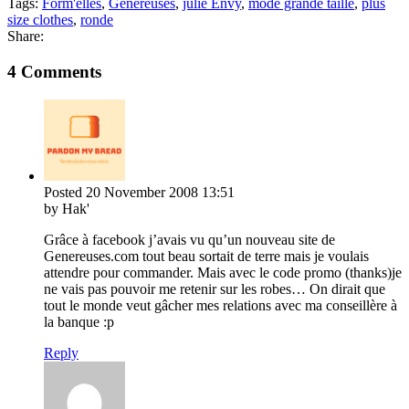
Tags:
Form'elles
,
Généreuses
,
julie Envy
,
mode grande taille
,
plus
size clothes
,
ronde
Share:
4 Comments
Posted
20 November 2008
13:51
by Hak'
Grâce à facebook j’avais vu qu’un nouveau site de
Genereuses.com tout beau sortait de terre mais je voulais
attendre pour commander. Mais avec le code promo (thanks)je
ne vais pas pouvoir me retenir sur les robes… On dirait que
tout le monde veut gâcher mes relations avec ma conseillère à
la banque :p
Reply