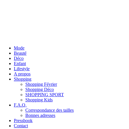
Mode
Beauté
Déco
Enfant
Lifestyle
A propos
Shopping
Shopping Février
Shopping Déco
SHOPPING SPORT
Shopping Kids
F.A.Q.
Correspondance des tailles
Bonnes adresses
Pressbook
Contact