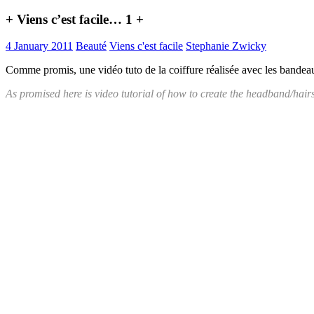
+ Viens c’est facile… 1 +
4 January 2011
Beauté
Viens c'est facile
Stephanie Zwicky
Comme promis, une vidéo tuto de la coiffure réalisée avec les bande
As promised here is video tutorial of how to create the headband/hair