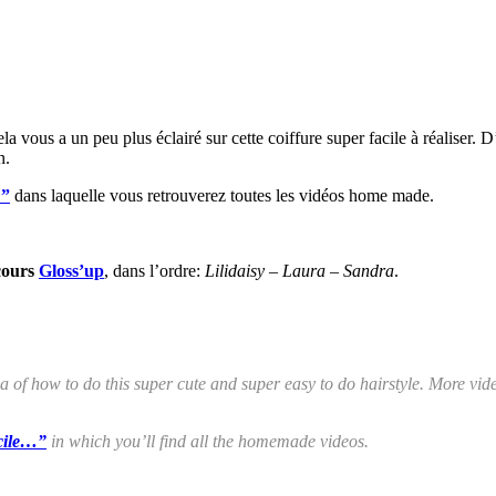
 vous a un peu plus éclairé sur cette coiffure super facile à réaliser. 
n.
…”
dans laquelle vous retrouverez toutes les vidéos home made.
cours
Gloss’up
, dans l’ordre:
Lilidaisy – Laura – Sandra
.
ea of how to do this super cute and super easy to do hairstyle. More vid
acile…”
in which you’ll find all the homemade videos.