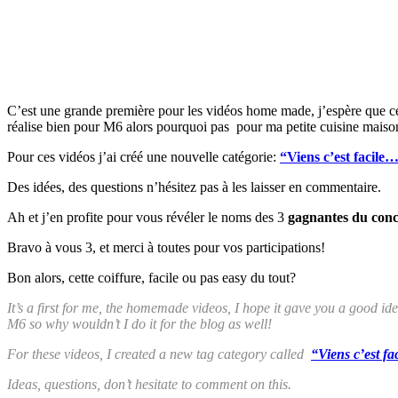
C’est une grande première pour les vidéos home made, j’espère que cela
réalise bien pour M6 alors pourquoi pas pour ma petite cuisine maiso
Pour ces vidéos j’ai créé une nouvelle catégorie:
“Viens c’est facile
Des idées, des questions n’hésitez pas à les laisser en commentaire.
Ah et j’en profite pour vous révéler le noms des 3
gagnantes du con
Bravo à vous 3, et merci à toutes pour vos participations!
Bon alors, cette coiffure, facile ou pas easy du tout?
It’s a first for me, the homemade videos, I hope it gave you a good id
M6 so why wouldn’t I do it for the blog as well!
For these videos, I created a new tag category called
“Viens c’est f
Ideas, questions, don’t hesitate to comment on this.