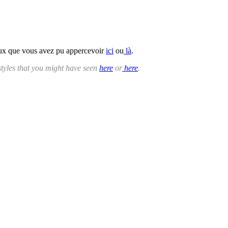
aux que vous avez pu appercevoir
ici
ou
là
.
styles that you might have seen
here
or
here
.