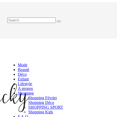
Mode
Beauté
Déco
Enfant
Lifestyle
A propos
Shopping
Shopping Février
Shopping Déco
SHOPPING SPORT
Shopping Kids
F.A.Q.