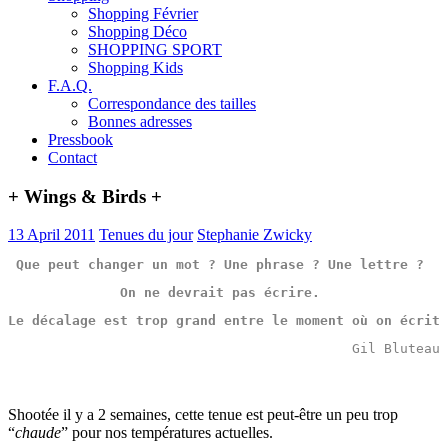
Shopping Février
Shopping Déco
SHOPPING SPORT
Shopping Kids
F.A.Q.
Correspondance des tailles
Bonnes adresses
Pressbook
Contact
+ Wings & Birds +
13 April 2011
Tenues du jour
Stephanie Zwicky
Que 
peut
changer
 un 
mot
 ? Une 
phrase
 ? Une 
lettre
 ? 
On ne 
devrait
 pas 
écrire
. 
Le 
décalage
 est 
trop
grand
 entre le 
moment
 où on 
écrit
 
Gil Bluteau
Shootée il y a 2 semaines, cette tenue est peut-être un peu trop
“
chaude
” pour nos températures actuelles.