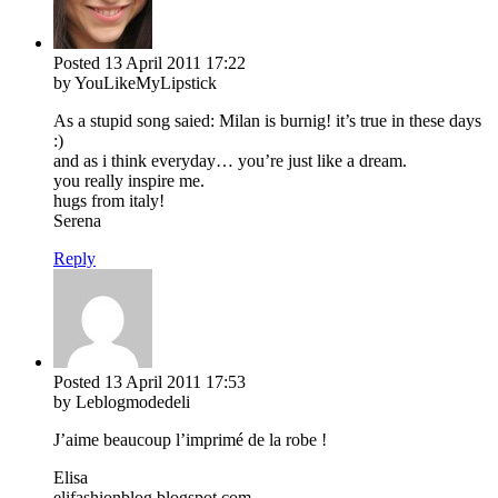
Posted
13 April 2011
17:22
by YouLikeMyLipstick
As a stupid song saied: Milan is burnig! it’s true in these days
:)
and as i think everyday… you’re just like a dream.
you really inspire me.
hugs from italy!
Serena
Reply
Posted
13 April 2011
17:53
by Leblogmodedeli
J’aime beaucoup l’imprimé de la robe !
Elisa
elifashionblog.blogspot.com