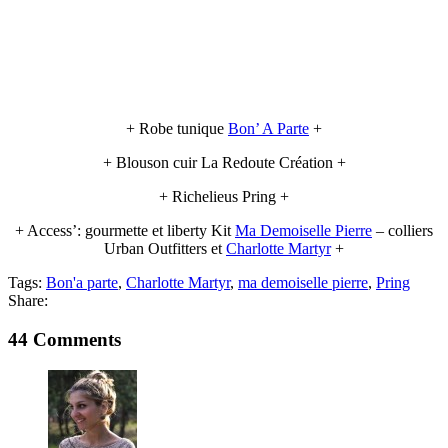
+ Robe tunique
Bon’ A Parte
+
+ Blouson cuir La Redoute Création +
+ Richelieus Pring +
+ Access’: gourmette et liberty Kit
Ma Demoiselle Pierre
– colliers
Urban Outfitters et
Charlotte Martyr
+
Tags:
Bon'a parte
,
Charlotte Martyr
,
ma demoiselle pierre
,
Pring
Share:
44 Comments