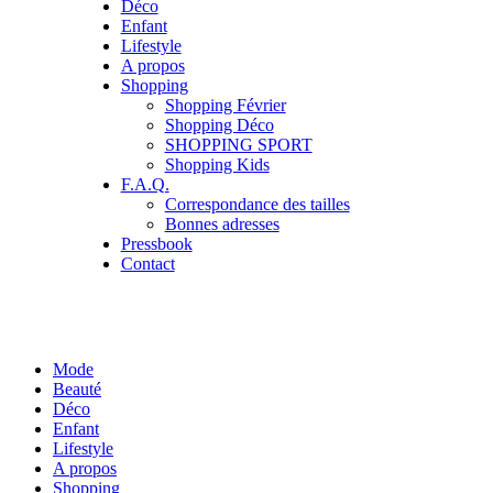
Déco
Enfant
Lifestyle
A propos
Shopping
Shopping Février
Shopping Déco
SHOPPING SPORT
Shopping Kids
F.A.Q.
Correspondance des tailles
Bonnes adresses
Pressbook
Contact
Mode
Beauté
Déco
Enfant
Lifestyle
A propos
Shopping