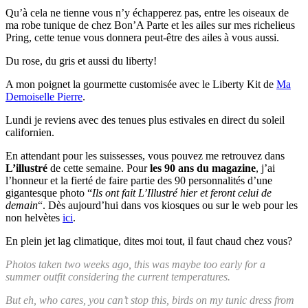
Qu’à cela ne tienne vous n’y échapperez pas, entre les oiseaux de
ma robe tunique de chez Bon’A Parte et les ailes sur mes richelieus
Pring, cette tenue vous donnera peut-être des ailes à vous aussi.
Du rose, du gris et aussi du liberty!
A mon poignet la gourmette customisée avec le Liberty Kit de
Ma
Demoiselle Pierre
.
Lundi je reviens avec des tenues plus estivales en direct du soleil
californien.
En attendant pour les suissesses, vous pouvez me retrouvez dans
L’illustré
de cette semaine. Pour
les 90 ans du magazine
, j’ai
l’honneur et la fierté de faire partie des 90 personnalités d’une
gigantesque photo “
Ils ont fait L’Illustré hier et feront celui de
demain
“. Dès aujourd’hui dans vos kiosques ou sur le web pour les
non helvètes
ici
.
En plein jet lag climatique, dites moi tout, il faut chaud chez vous?
Photos taken two weeks ago, this was maybe too early for a
summer outfit considering the current temperatures.
But eh, who cares, you can’t stop this, birds on my tunic dress from