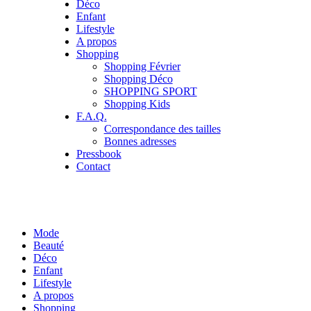
Déco
Enfant
Lifestyle
A propos
Shopping
Shopping Février
Shopping Déco
SHOPPING SPORT
Shopping Kids
F.A.Q.
Correspondance des tailles
Bonnes adresses
Pressbook
Contact
Mode
Beauté
Déco
Enfant
Lifestyle
A propos
Shopping