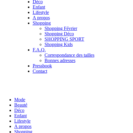
Déco
Enfant
Lifestyle
A propos
Shopping
Shopping Février
Shopping Déco
SHOPPING SPORT
Shopping Kids
F.A.Q.
Correspondance des tailles
Bonnes adresses
Pressbook
Contact
Mode
Beauté
Déco
Enfant
Lifestyle
A propos
Shopping