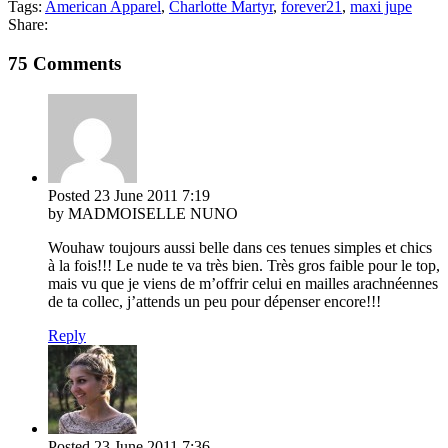
Tags:
American Apparel
,
Charlotte Martyr
,
forever21
,
maxi jupe
Share:
75 Comments
Posted
23 June 2011
7:19
by MADMOISELLE NUNO
Wouhaw toujours aussi belle dans ces tenues simples et chics
à la fois!!! Le nude te va très bien. Très gros faible pour le top,
mais vu que je viens de m’offrir celui en mailles arachnéennes
de ta collec, j’attends un peu pour dépenser encore!!!
Reply
Posted
23 June 2011
7:36