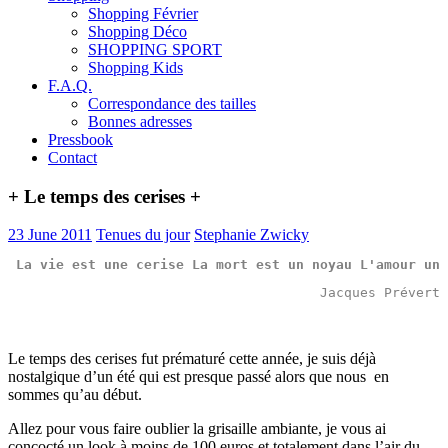
Shopping Février
Shopping Déco
SHOPPING SPORT
Shopping Kids
F.A.Q.
Correspondance des tailles
Bonnes adresses
Pressbook
Contact
+ Le temps des cerises +
23 June 2011
Tenues du jour
Stephanie Zwicky
La 
vie
 est une 
cerise
 La 
mort
 est un 
noyau
 L'
amour
 un 
Jacques Prévert
Le temps des cerises fut prématuré cette année, je suis déjà
nostalgique d’un été qui est presque passé alors que nous en
sommes qu’au début.
Allez pour vous faire oublier la grisaille ambiante, je vous ai
concocté un look à moins de 100 euros et totalement dans l’air du