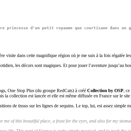
re
princesse
 d'un 
petit
royaume
 que 
courtisane
 dans un 
g
visite dans cette magnifique région où je me suis à la fois régalée les
uotidien, les décors sont magiques. Et pour jouer l’aventure jusqu’au b
s blogs, One Stop Plus (du groupe RedCats) à créé
Collection by OSP
, c
is la collection est lancée et elle est même diffusée en France sur le sit
ions de tissus sur les lignes de sequins. Le top, lui, est assez simple ma
or me of this beautiful place, a feast for the eyes, and also for my sto
 busy life. This part of France is quite simply magical, and to push the