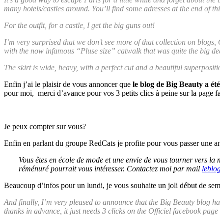
many hotels/castles around. You’ll find some adresses at the end of thi
For the outfit, for a castle, I get the big guns out!
I’m very surprised that we don’t see more of that collection on blog
with the now infamous “Pluse size” catwalk that was quite the big de
The skirt is wide, heavy, with a perfect cut and a beautiful superpositi
Enfin j’ai le plaisir de vous annoncer que
le blog de Big Beauty a ét
pour moi, merci d’avance pour vos 3 petits clics à peine sur la pa
Je peux compter sur vous?
Enfin en parlant du groupe RedCats je profite pour vous passer une an
Vous êtes en école de mode et une envie de vous tourner vers la m
réménuré pourrait vous intéresser. Contactez moi par mail
leblo
Beaucoup d’infos pour un lundi, je vous souhaite un joli début de se
And finally, I’m very pleased to announce that the Big Beauty blog ha
thanks in advance, it just needs 3 clicks on the Officiel facebook pag