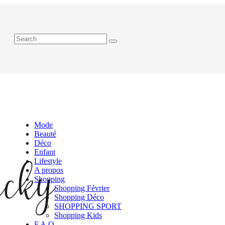
Mode
Beauté
Déco
Enfant
Lifestyle
A propos
Shopping
Shopping Février
Shopping Déco
SHOPPING SPORT
Shopping Kids
F.A.Q.