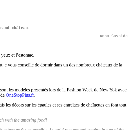
rand
château
.
Anna Gavalda
 yeux et l’estomac.
out je vous conseille de dormir dans un des nombreux châteaux de la
e sont les modèles présentés lors de la Fashion Week de New Yok avec
e de
OneStopPlus.fr
.
is les décors sur les épaules et ses entrelacs de chaînettes en font tout
mach with the amazing food!
 adventure as far as possible, I would recommend staying in one of the