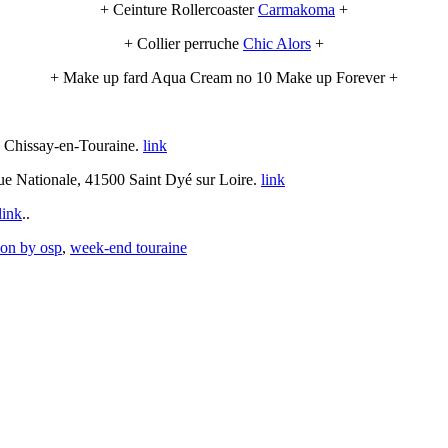
+ Ceinture Rollercoaster
Carmakoma
+
+ Collier perruche
Chic Alors
+
+ Make up fard Aqua Cream no 10 Make up Forever +
0 Chissay-en-Touraine.
link
ue Nationale, 41500 Saint Dyé sur Loire.
link
link
..
ion by osp
,
week-end touraine