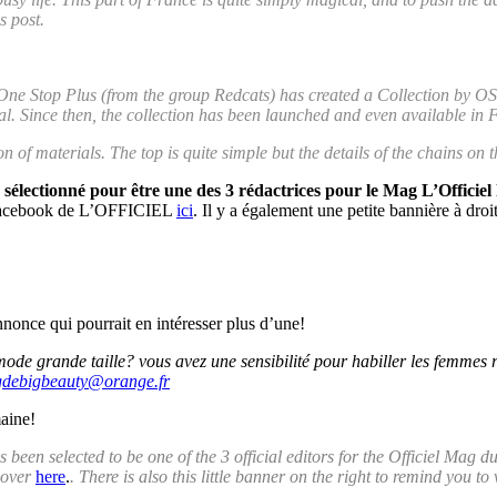
s post.
s, One Stop Plus (from the group Redcats) has created a Collection by 
al. Since then, the collection has been launched and even available in
on of materials. The top is quite simple but the details of the chains on 
é sélectionné pour être une des 3 rédactrices pour le Mag L’Offici
ge facebook de L’OFFICIEL
ici
. Il y a également une petite bannière à droi
nonce qui pourrait en intéresser plus d’une!
ode grande taille? vous avez une sensibilité pour habiller les femmes ro
gdebigbeauty@orange.fr
maine!
s been selected to be one of the 3 official editors for the Officiel Ma
e over
here
.
. There is also this little banner on the right to remind you to