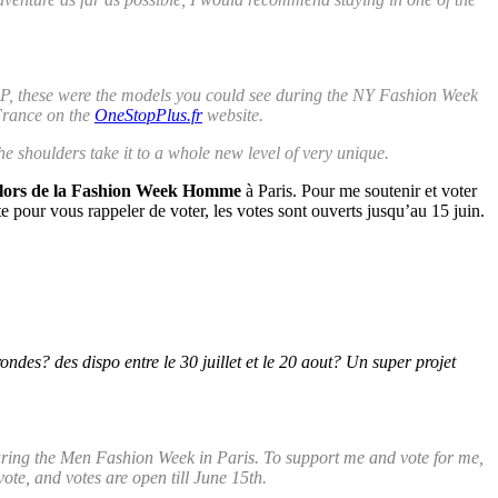
OSP, these were the models you could see during the NY Fashion Week
 France on the
OneStopPlus.fr
website.
the shoulders take it to a whole new level of very unique.
el lors de la Fashion Week Homme
à Paris. Pour me soutenir et voter
te pour vous rappeler de voter, les votes sont ouverts jusqu’au 15 juin.
ndes? des dispo entre le 30 juillet et le 20 aout? Un super projet
g during the Men Fashion Week in Paris. To support me and vote for me,
 vote, and votes are open till June 15th.