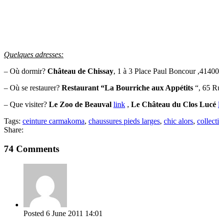
Quelques adresses:
– Où dormir?
Château de Chissay
, 1 à 3 Place Paul Boncour ,4140
– Où se restaurer?
Restaurant “La Bourriche aux Appétits
“, 65 R
– Que visiter?
Le Zoo de Beauval
link
,
Le Château du Clos Lucé
Tags:
ceinture carmakoma
,
chaussures pieds larges
,
chic alors
,
collect
Share:
74 Comments
Posted
6 June 2011
14:01