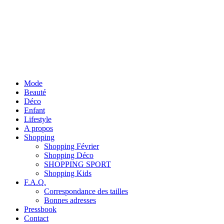
Mode
Beauté
Déco
Enfant
Lifestyle
A propos
Shopping
Shopping Février
Shopping Déco
SHOPPING SPORT
Shopping Kids
F.A.Q.
Correspondance des tailles
Bonnes adresses
Pressbook
Contact