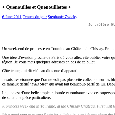
+ Quenouilles et Quenouillettes +
6 June 2011
Tenues du jour
Stephanie Zwicky
Je 
préfère
êt
Un week-end de princesse en Touraine au Château de Chissay. Première 
Une idée d’évasion proche de Paris où vous allez vite oublier votre q
région. Je vous mets quelques adresses en bas de ce billet.
Côté tenue, qui dit château dit tenue d’apparat!
Je suis très étonnée que l’on ne voit pas plus cette collection sur le
ce fameux défilé “
Plus Size
” qui avait fait beaucoup parlé de lui. Depu
La jupe est d’une belle ampleur, lourde et tombante avec ces supersposit
de suite une pièce particulière.
A princess week end in Touraine, at the Chissay Chateau. First visit f
It’s a good way to escape Paris for a little while and forget about the