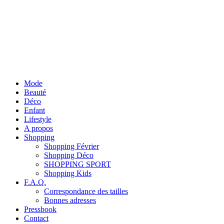
Mode
Beauté
Déco
Enfant
Lifestyle
A propos
Shopping
Shopping Février
Shopping Déco
SHOPPING SPORT
Shopping Kids
F.A.Q.
Correspondance des tailles
Bonnes adresses
Pressbook
Contact