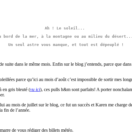
Ah ! Le soleil... 
u bord de la mer, à la montagne ou au milieu du désert..
Un seul astre vous manque, et tout est dépeuplé !
 suite dans le même mois. Enfin sur le blog j’entends, parce que dans la
oleillées parce qu’ici au mois d’août c’est impossible de sortir mes long
à en gris bleuté (
vu ici
), ces pulls h&m sont parfaits! A porter nonchalam
er.
ui au mois de juillet sur le blog, ce fut un succès et Karen me charge d
la fin de l’année.
i marre de vous rédiger des billets météo.