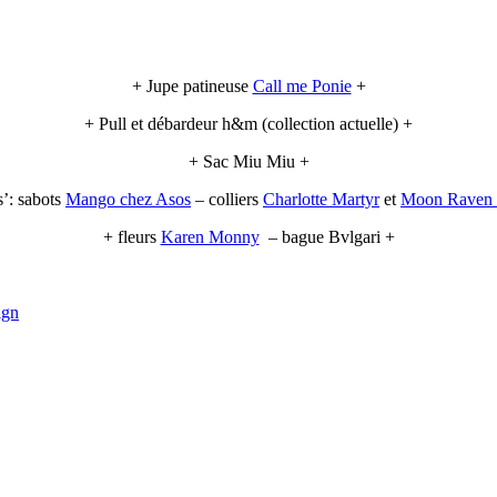
+ Jupe patineuse
Call me Ponie
+
+ Pull et débardeur h&m (collection actuelle) +
+ Sac Miu Miu +
’: sabots
Mango chez Asos
– colliers
Charlotte Martyr
et
Moon Raven 
+ fleurs
Karen Monny
– bague Bvlgari +
ign