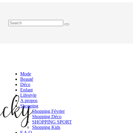
Mode
Beauté
Déco
Enfant
Lifestyle
A propos
Shopping
Shopping Février
Shopping Déco
SHOPPING SPORT
Shopping Kids
F.A.Q.