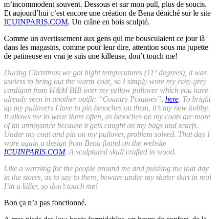
m’incommodent souvent. Dessous et sur mon pull, plus de soucis.
Et aujourd’hui c’est encore une création de Bena déniché sur le site
ICUINPARIS.COM
. Un crâne en bois sculpté.
Comme un avertissement aux gens qui me bousculaient ce jour là
dans les magasins, comme pour leur dire, attention sous ma jupette
de patineuse en vrai je suis une killeuse, don’t touch me!
During Christmas we got hight temperatures (11° degrees), it was
useless to bring out the warm coat, so I simply wore my cosy grey
cardigan from H&M BIB over my yellow pullover which you have
already seen in another outfit: “Country Potatoes”,
here
. To bright
up my pullovers I love to pin brooches on them, it’s my new hobby.
It allows me to wear them often, as brooches on my coats are more
of an annoyance because it gets caught on my bags and scarfs.
Under my coat and pin on my pullover, problem solved. That day I
wore again a design from Bena found on the website
ICUINPARIS.COM
. A sculptured skull crafted in wood.
Like a warning for the people around me and pushing me that day
in the stores, as to say to them, beware under my skater skirt in real
I’m a killer, so don’t touch me!
Bon ça n’a pas fonctionné.