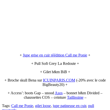
+
Jupe grise en cuir réédition Call me Ponie
+
+ Pull Soft Grey La Redoute +
+ Gilet h&m BiB +
+ Broche skull Bena sur
ICUINPARIS.COM
(-20% avec le code
BigBeauty20) +
+ Access’: boots Gap – snood
Asos
– bonnet h&m Divided –
chaussettes COS – ceinture
Taillissime
–
Tags:
Call me Ponie
,
gilet loose
,
jupe patineuse en cuir
,
pull