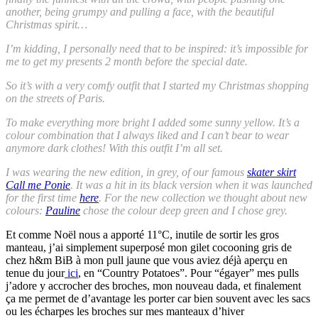
another, being grumpy and pulling a face, with the beautiful
Christmas spirit…
I’m kidding, I personally need that to be inspired: it’s impossible for
me to get my presents 2 month before the special date.
So it’s with a very comfy outfit that I started my Christmas shopping
on the streets of Paris.
To make everything more bright I added some sunny yellow. It’s a
colour combination that I always liked and I can’t bear to wear
anymore dark clothes! With this outfit I’m all set.
I was wearing the new edition, in grey, of our famous
skater skirt
Call me Ponie
. It was a hit in its black version when it was launched
for the first time
here
. For the new collection we thought about new
colours:
Pauline
chose the colour deep green and I chose grey.
Et comme Noël nous a apporté 11°C, inutile de sortir les gros
manteau, j’ai simplement superposé mon gilet cocooning gris de
chez h&m BiB à mon pull jaune que vous aviez déjà aperçu en
tenue du jour
ici
, en “Country Potatoes”. Pour “égayer” mes pulls
j’adore y accrocher des broches, mon nouveau dada, et finalement
ça me permet de d’avantage les porter car bien souvent avec les sacs
ou les écharpes les broches sur mes manteaux d’hiver