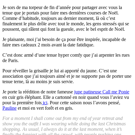
Je sors de ma torpeur de fin d’année pour partager avec vous la
tenue que je portais pour faire mes dernières courses de Noël.
Comme d’habitude, toujours au dernier moment, là où c’est
finalement le plus drôle avec tout le monde, les gens stressés qui se
poussent, qui râlent qui font la gueule, avec le bel esprit de Noël.
Je plaisante, moi j’ai besoin de ça pour être inspirée, incapable de
faire mes cadeaux 2 mois avant la date fatidique.
C’est donc armé d’une tenue hyper comfy que j’ai arpenter les rues
de Paris.
Pour réveiller la grisaille je lui ai apporté du jaune. C’est une
association que j’ai toujours aimé et je ne supporte pas de porter une
tenue terne, là au moins je suis servie.
Je porte la réédition de notre fameuse
jupe patineuse Call me Ponie
en cuir gris éléphant. Elle a cartonné en noir quand vous l’aviez vu
pour la première fois
ici
. Pour cette saison nous l’avons pensé,
Pauline
et moi en vert forêt et en gris.
For a moment I shall come out from my end of year retreat and
show you the outfit I was wearing while doing the last Christmas
shopping. As usual, I always do it at the last moment, when it’s
finally the funniest with all the crowd, with people pushing one