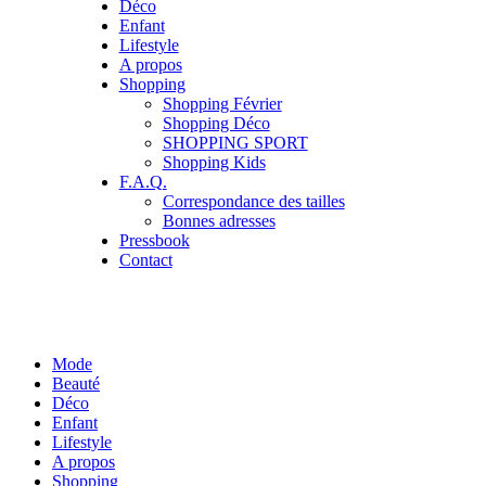
Déco
Enfant
Lifestyle
A propos
Shopping
Shopping Février
Shopping Déco
SHOPPING SPORT
Shopping Kids
F.A.Q.
Correspondance des tailles
Bonnes adresses
Pressbook
Contact
Mode
Beauté
Déco
Enfant
Lifestyle
A propos
Shopping