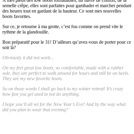
A mes pieds des low boots formidables, un havre de confort, de la
semelle crêpe, elles sont parfaites pour gambader et marcher pendant
des heures tout en gardant de la hauteur. Ce sont mes nouvelles
boots favorites.
Sur ce, je retourne à ma grotte, c’est fou comme on prend vite le
rythme de la glandouille.
Bon préparatif pour le 31! D’ailleurs qu’avez-vous de porter pour ce
soir là?
Obviously it did not work…
On my feet great low boots, so comfortable, made with a rubber
sole, they are perfect to walk around for hours and still be on heels.
They are my new favorite boots.
So on those words I shall go back to my winter retreat! It’s crazy
how fast you get used to not do anything.
I hope you’ll all set for the New Year’s Eve! And by the way what
did you plan to wear that evening?