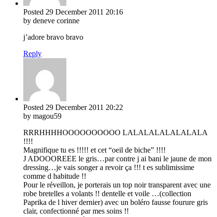
Posted
29 December 2011
20:16
by deneve corinne
j’adore bravo bravo
Reply
Posted
29 December 2011
20:22
by magou59
RRRHHHHOOOOOOOOOO LALALALALALALALA
!!!!
Magnifique tu es !!!!! et cet “oeil de biche” !!!!
J ADOOOREEE le gris…par contre j ai bani le jaune de mon
dressing…je vais songer a revoir ça !!! t es sublimissime
comme d habitude !!
Pour le réveillon, je porterais un top noir transparent avec une
robe bretelles a volants !! dentelle et voile …(collection
Paprika de l hiver dernier) avec un boléro fausse fourure gris
clair, confectionné par mes soins !!