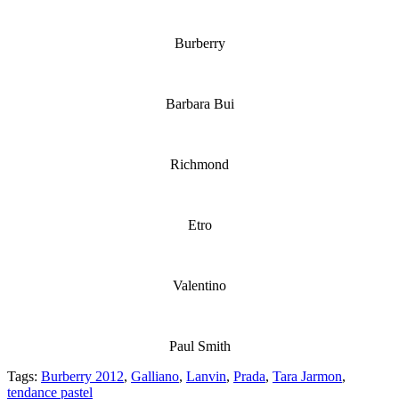
Burberry
Barbara Bui
Richmond
Etro
Valentino
Paul Smith
Tags:
Burberry 2012
,
Galliano
,
Lanvin
,
Prada
,
Tara Jarmon
,
tendance pastel