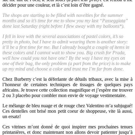
décider pour une couleur, et là c’est loin d’être gagné.
The shops are starting to be filled with novelties for the summer
months and so it’s time for me to show you my last “Passeggiata”
done last Saturday (right before I flew away with my balloons*).
I fell in love with the several associations of pastel colors, it’s so
pretty in photo, but I have to admit wearing them is another story:
it’ll be a first time for me. But I already bought a couple of items in
these colors and I cannot wait to show you. Big crush for Prada,
well how could you not have one? By the way I have my eyes on
one of their bag, the only problem (a part from the price) is to make
up my mind and choose a color and trust me I’m far from done.
Chez Burberry c’est la déferlante de détails tribaux, avec la mise à
l’honneur de certaines techniques de tissages de quelques pays
africains. Je trouve cette collection magnifique et j’espère me trouver
2 ou 3 placebo pour combler mon envie de voyage vestimentaire.
Le mélange de bleu nuage et de rouge chez Valentino m’a subjugué!
Ces dentelles ont brisé mon petit coeur de shoppeuse, vite là aussi,
un ersatz!
Ces vitrines m’ont donné de quoi inspirer mes prochaines tenues
printanières, et donc maintenant non allons devoir patienter jusqu’à