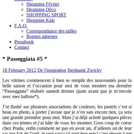
Shopping Février
Shopping Déco
SHOPPING SPORT
Shopping Kids
F.A.Q.
Correspondance des tailles
Bonnes adresses
Pressbook
Contact
* Passeggiata #5 *
18 February 2012
De l'inspiration
Stephanie Zwicky
Les vitrines commencent à bien se remplir des nouveautés pour la
belle saison et l’occasion pour moi de vous montrer ma dernière
“Passeggiata” réalisée samedi dernier (juste avant que je m’envole
avec mes ballons*).
J’ai flashé sur plusieurs associations de couleurs, les pastels c’est si
beau en photo, à porter j’avoue que je n’en sais encore rien, ça sera
une grande première pour moi. Mais j’ai déjà acheté quelques pièces
dans ces teintes et j’ai hâte de vous les montrer. Gros coup de coeur
chez Prada, enfin comment ne pas en avoir un, d’ailleurs un de leur
sac me fait de l’oeil, le seul souci (
à part leur prix
) c’est réussir à me