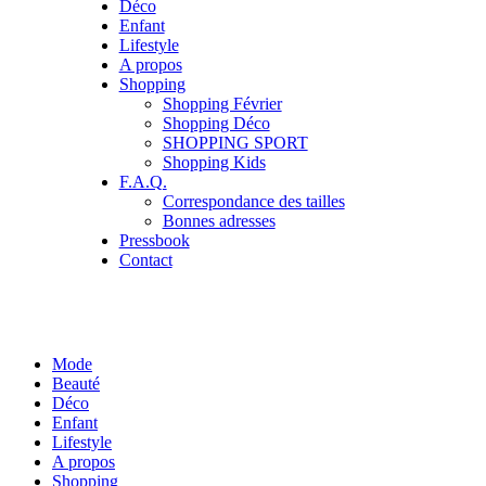
Déco
Enfant
Lifestyle
A propos
Shopping
Shopping Février
Shopping Déco
SHOPPING SPORT
Shopping Kids
F.A.Q.
Correspondance des tailles
Bonnes adresses
Pressbook
Contact
Mode
Beauté
Déco
Enfant
Lifestyle
A propos
Shopping