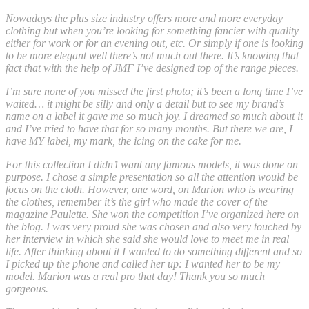
Nowadays the plus size industry offers more and more everyday
clothing but when you’re looking for something fancier with quality
either for work or for an evening out, etc. Or simply if one is looking
to be more elegant well there’s not much out there. It’s knowing that
fact that with the help of JMF I’ve designed top of the range pieces.
I’m sure none of you missed the first photo; it’s been a long time I’ve
waited… it might be silly and only a detail but to see my brand’s
name on a label it gave me so much joy. I dreamed so much about it
and I’ve tried to have that for so many months. But there we are, I
have MY label, my mark, the icing on the cake for me.
For this collection I didn’t want any famous models, it was done on
purpose. I chose a simple presentation so all the attention would be
focus on the cloth. However, one word, on Marion who is wearing
the clothes, remember it’s the girl who made the cover of the
magazine Paulette. She won the competition I’ve organized here on
the blog. I was very proud she was chosen and also very touched by
her interview in which she said she would love to meet me in real
life. After thinking about it I wanted to do something different and so
I picked up the phone and called her up: I wanted her to be my
model. Marion was a real pro that day! Thank you so much
gorgeous.