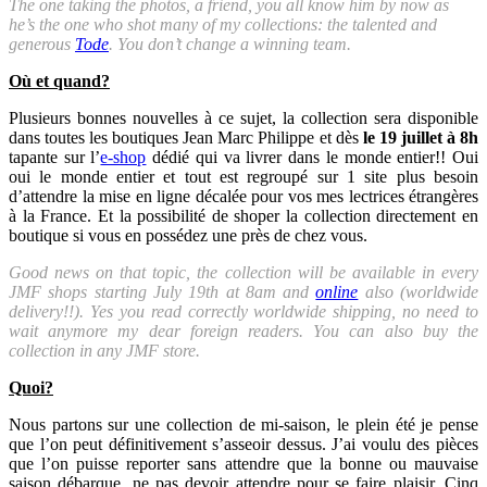
The one taking the photos, a friend, you all know him by now as
he’s the one who shot many of my collections: the talented and
generous
Tode
. You don’t change a winning team.
Où et quand?
Plusieurs bonnes nouvelles à ce sujet, la collection sera disponible
dans toutes les boutiques Jean Marc Philippe et dès
le 19 juillet à 8h
tapante sur l’
e-shop
dédié qui va livrer dans le monde entier!! Oui
oui le monde entier et tout est regroupé sur 1 site plus besoin
d’attendre la mise en ligne décalée pour vos mes lectrices étrangères
à la France. Et la possibilité de shoper la collection directement en
boutique si vous en possédez une près de chez vous.
Good news on that topic, the collection will be available in every
JMF shops starting July 19th at 8am and
online
also (worldwide
delivery!!). Yes you read correctly worldwide shipping, no need to
wait anymore my dear foreign readers. You can also buy the
collection in any JMF store.
Quoi?
Nous partons sur une collection de mi-saison, le plein été je pense
que l’on peut définitivement s’asseoir dessus. J’ai voulu des pièces
que l’on puisse reporter sans attendre que la bonne ou mauvaise
saison débarque, ne pas devoir attendre pour se faire plaisir. Cinq