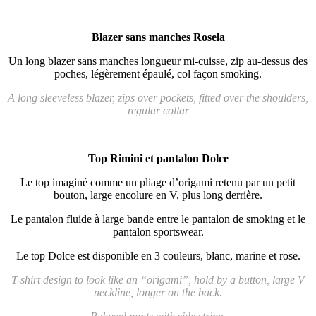
Blazer sans manches Rosela
Un long blazer sans manches longueur mi-cuisse, zip au-dessus des
poches, légèrement épaulé, col façon smoking.
A long sleeveless blazer, zips over pockets, fitted over the shoulders,
regular collar
Top Rimini et pantalon Dolce
Le top imaginé comme un pliage d’origami retenu par un petit
bouton, large encolure en V, plus long derrière.
Le pantalon fluide à large bande entre le pantalon de smoking et le
pantalon sportswear.
Le top Dolce est disponible en 3 couleurs, blanc, marine et rose.
T-shirt design to look like an “origami”, hold by a button, large V
neckline, longer on the back.