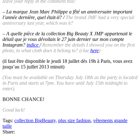
leave your reply in the comment box:
–
La marque Jean Marc Philippe a fêté un anniversaire important
l’année dernière, quel était-il? /
The brand JMF had a very special
anniversary last year, which was it?
–
A quelle pièce de la collection Big Beauty X JMP appartenait le
détail que je vous dévoilais le 27 juin dernier sur mon compte
Instagram?
indice
/
R
emember the details I showed you on the first
photo, to what cloth does it belong to? (clue
here
)
(il faut être disponible le jeudi 18 juillet dès 19h à Paris, vous avez
jusqu’au 15 juillet 2013 minuit)
(You must be available on Thursday July 18th as the party is located
in Paris and starts at 7pm. You have until July 15th midnight to
enter).
BONNE CHANCE!
Good luck!
Tags:
collection BigBeauty
,
plus size fashion
,
vêtements grande
taille
Share: