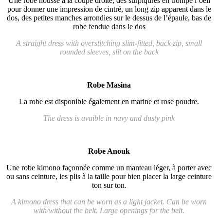
Une robe housse à la coupe droite, des surpiqures en trompe l’oeil
pour donner une impression de cintré, un long zip apparent dans le
dos, des petites manches arrondies sur le dessus de l’épaule, bas de
robe fendue dans le dos
A straight dress with overstitching slim-fitted, back zip, small
rounded sleeves, slit on the back
Robe Masina
La robe est disponible également en marine et rose poudre.
The dress is avaible in navy and dusty pink
Robe Anouk
Une robe kimono façonnée comme un manteau léger, à porter avec
ou sans ceinture, les plis à la taille pour bien placer la large ceinture
ton sur ton.
A kimono dress that can be worn as a light jacket. Can be worn
with/without the belt. Large openings for the belt.