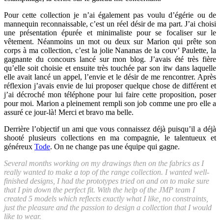
Pour cette collection je n’ai également pas voulu d’égérie ou de
mannequin reconnaissable, c’est un réel désir de ma part. J’ai choisi
une présentation épurée et minimaliste pour se focaliser sur le
vêtement. Néanmoins un mot ou deux sur Marion qui prête son
corps à ma collection, c’est la jolie Nananas de la couv’ Paulette, la
gagnante du concours lancé sur mon blog. J’avais été très fière
qu’elle soit choisie et ensuite très touchée par son itw dans laquelle
elle avait lancé un appel, l’envie et le désir de me rencontrer. Après
réflexion j’avais envie de lui proposer quelque chose de différent et
j’ai décroché mon téléphone pour lui faire cette proposition, poser
pour moi. Marion a pleinement rempli son job comme une pro elle a
assuré ce jour-là! Merci et bravo ma belle.
Derrière l’objectif un ami que vous connaissez déjà puisqu’il a déjà
shooté plusieurs collections en ma compagnie, le talentueux et
généreux
Tode
. On ne change pas une équipe qui gagne.
Several months working on my drawings then on the fabrics as I
really wanted to make a top of the range collection. I wanted well-
finished designs, I had the prototypes tried on and on to make sure
that I pin down the perfect fit. With the help of the JMP team I
created 5 models which reflects exactly what I like, no constraints,
just the pleasure and the passion to design a collection that I would
like to wear.