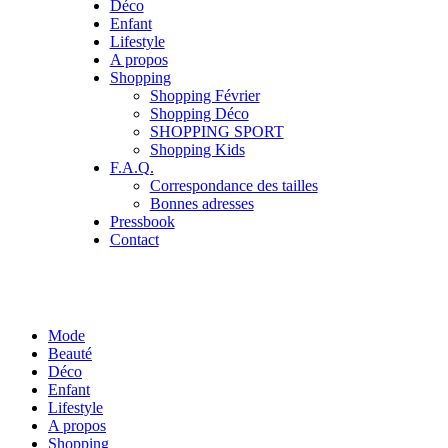
Déco
Enfant
Lifestyle
A propos
Shopping
Shopping Février
Shopping Déco
SHOPPING SPORT
Shopping Kids
F.A.Q.
Correspondance des tailles
Bonnes adresses
Pressbook
Contact
Mode
Beauté
Déco
Enfant
Lifestyle
A propos
Shopping