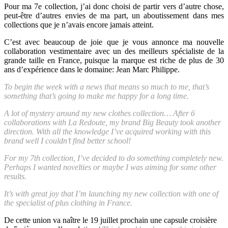
Pour ma 7e collection, j’ai donc choisi de partir vers d’autre chose,
peut-être d’autres envies de ma part, un aboutissement dans mes
collections que je n’avais encore jamais atteint.
C’est avec beaucoup de joie que je vous annonce ma nouvelle
collaboration vestimentaire avec un des meilleurs spécialiste de la
grande taille en France, puisque la marque est riche de plus de 30
ans d’expérience dans le domaine: Jean Marc Philippe.
To begin the week with a news that means so much to me, that’s
something that’s going to make me happy for a long time.
A lot of mystery around my new clothes collection… After 6
collaborations with La Redoute, my brand Big Beauty took another
direction. With all the knowledge I’ve acquired working with this
brand well I couldn’t find better school!
For my 7th collection, I’ve decided to do something completely new.
Perhaps I wanted novelties or maybe I was aiming for some other
results.
It’s with great joy that I’m launching my new collection with one of
the specialist of plus clothing in France.
De cette union va naître le 19 juillet prochain une capsule croisière