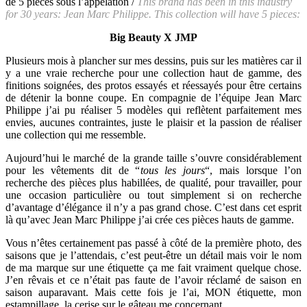
de 5 pièces sous l’appelation /
This brand has been in this industry
for 30 years: Jean Marc Philippe. This collection will have 5 pieces:
Big Beauty X JMP
Plusieurs mois à plancher sur mes dessins, puis sur les matières car il
y a une vraie recherche pour une collection haut de gamme, des
finitions soignées, des protos essayés et réessayés pour être certains
de détenir la bonne coupe. En compagnie de l’équipe Jean Marc
Philippe j’ai pu réaliser 5 modèles qui reflètent parfaitement mes
envies, aucunes contraintes, juste le plaisir et la passion de réaliser
une collection qui me ressemble.
Aujourd’hui le marché de la grande taille s’ouvre considérablement
pour les vêtements dit de “
tous les jours
“, mais lorsque l’on
recherche des pièces plus habillées, de qualité, pour travailler, pour
une occasion particulière ou tout simplement si on recherche
d’avantage d’élégance il n’y a pas grand chose. C’est dans cet esprit
là qu’avec Jean Marc Philippe j’ai crée ces pièces hauts de gamme.
Vous n’êtes certainement pas passé à côté de la première photo, des
saisons que je l’attendais, c’est peut-être un détail mais voir le nom
de ma marque sur une étiquette ça me fait vraiment quelque chose.
J’en rêvais et ce n’était pas faute de l’avoir réclamé de saison en
saison auparavant. Mais cette fois je l’ai, MON étiquette, mon
estampillage, la cerise sur le gâteau me concernant.