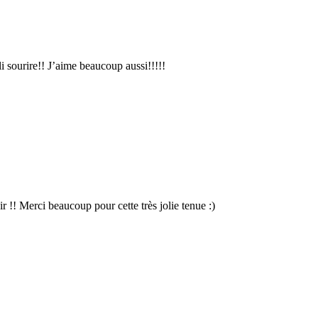
i sourire!! J’aime beaucoup aussi!!!!!
r !! Merci beaucoup pour cette très jolie tenue :)