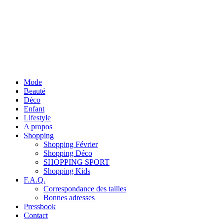
Mode
Beauté
Déco
Enfant
Lifestyle
A propos
Shopping
Shopping Février
Shopping Déco
SHOPPING SPORT
Shopping Kids
F.A.Q.
Correspondance des tailles
Bonnes adresses
Pressbook
Contact