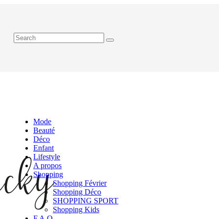
Mode
Beauté
Déco
Enfant
Lifestyle
A propos
Shopping
Shopping Février
Shopping Déco
SHOPPING SPORT
Shopping Kids
F.A.Q.