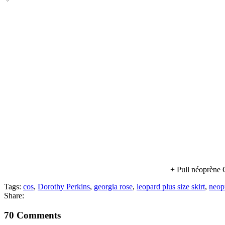
+ Pull néoprène
Tags:
cos
,
Dorothy Perkins
,
georgia rose
,
leopard plus size skirt
,
neop
Share:
70 Comments