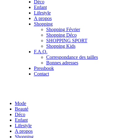
Déco
Enfant
Lifestyle
A propos
Shopping
Shopping Février
Shopping Déco
SHOPPING SPORT
Shopping Kids
F.A.Q.
Correspondance des tailles
Bonnes adresses
Pressbook
Contact
Mode
Beauté
Déco
Enfant
Lifestyle
A propos
Shopping