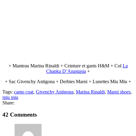
+ Manteau Marina Rinaldi + Ceinture et gants H&M + Col
La
Chapka D’Anastasia
+
+ Sac Givenchy Antigona + Derbies Marni + Lunettes Miu Miu +
Tags:
camo coat
,
Givenchy Antigona
,
Marina Rinaldi
,
Marni shoes
,
miu miu
Share:
42 Comments