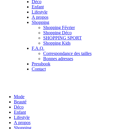
Déco
Enfant
Lifestyle
A propos
Shopping
Shopping Février
Shopping Déco
SHOPPING SPORT
Shopping Kids
F.A.Q.
Correspondance des tailles
Bonnes adresses
Pressbook
Contact
Mode
Beauté
Déco
Enfant
Lifestyle
A propos
Shopping