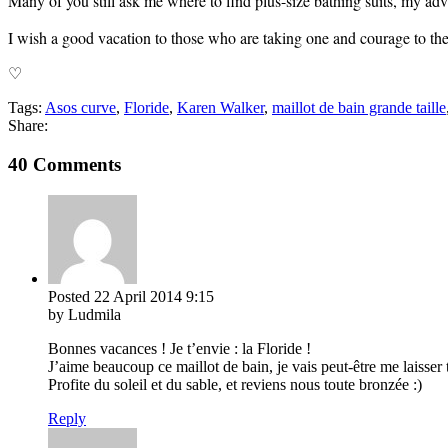
Many of you still ask me where to find plus-size bathing suits, my adv
I wish a good vacation to those who are taking one and courage to the
♡
Tags:
Asos curve
,
Floride
,
Karen Walker
,
maillot de bain grande taille
Share:
40 Comments
Posted
22 April 2014
9:15
by Ludmila
Bonnes vacances ! Je t’envie : la Floride !
J’aime beaucoup ce maillot de bain, je vais peut-être me laisse
Profite du soleil et du sable, et reviens nous toute bronzée :)
Reply