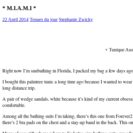
* M.I.A.M.I *
22 April 2014
Tenues du jour
Stephanie Zwicky
+ Tunique Aso
Right now I’m sunbathing in Florida, I packed my bag a few days ago
I bought this palmtree tunic a long time ago because I wanted to wear 
long distance trip.
A pair of wedge sandals, white because it’s kind of my current obsession
comfortable.
Among all the bathing suits I’m taking, there’s this one from Forever21
there’s 2 bra pads on the chest and a stay-up band in the back. This on