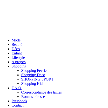
Mode
Beauté
Déco
Enfant
Lifestyle
A propos
Shopping
Shopping Février
Shopping Déco
SHOPPING SPORT
Shopping Kids
F.A.Q.
Correspondance des tailles
Bonnes adresses
Pressbook
Contact