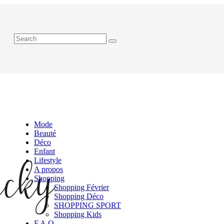
Mode
Beauté
Déco
Enfant
Lifestyle
A propos
Shopping
Shopping Février
Shopping Déco
SHOPPING SPORT
Shopping Kids
F.A.Q.