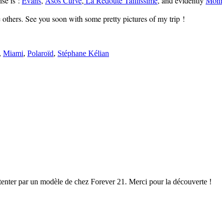
ise is :
Evans
,
Asos Curve
,
La Redoute Taillissime
, and evidently
Mon
 others. See you soon with some pretty pictures of my trip !
,
Miami
,
Polaroïd
,
Stéphane Kélian
r tenter par un modèle de chez Forever 21. Merci pour la découverte !