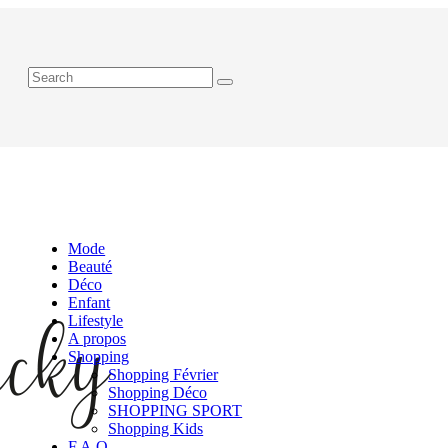
Mode
Beauté
Déco
Enfant
Lifestyle
A propos
Shopping
Shopping Février
Shopping Déco
SHOPPING SPORT
Shopping Kids
F.A.Q.