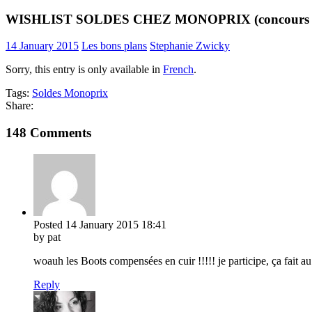
WISHLIST SOLDES CHEZ MONOPRIX (concours i
14 January 2015
Les bons plans
Stephanie Zwicky
Sorry, this entry is only available in
French
.
Tags:
Soldes Monoprix
Share:
148 Comments
Posted
14 January 2015
18:41
by pat
woauh les Boots compensées en cuir !!!!! je participe, ça fait a
Reply