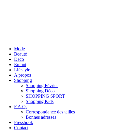
Mode
Beauté
Déco
Enfant
Lifestyle
A propos
Shopping
Shopping Février
Shopping Déco
SHOPPING SPORT
Shopping Kids
F.A.Q.
Correspondance des tailles
Bonnes adresses
Pressbook
Contact