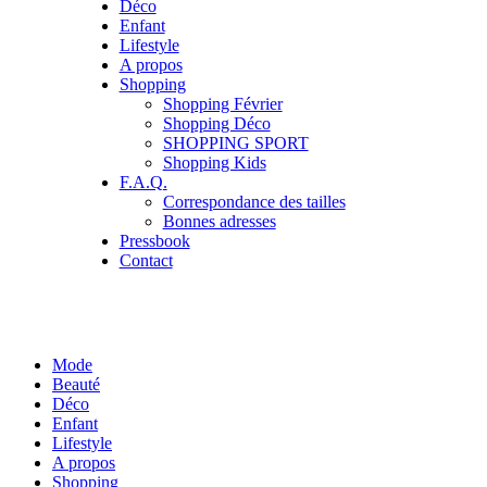
Déco
Enfant
Lifestyle
A propos
Shopping
Shopping Février
Shopping Déco
SHOPPING SPORT
Shopping Kids
F.A.Q.
Correspondance des tailles
Bonnes adresses
Pressbook
Contact
Mode
Beauté
Déco
Enfant
Lifestyle
A propos
Shopping