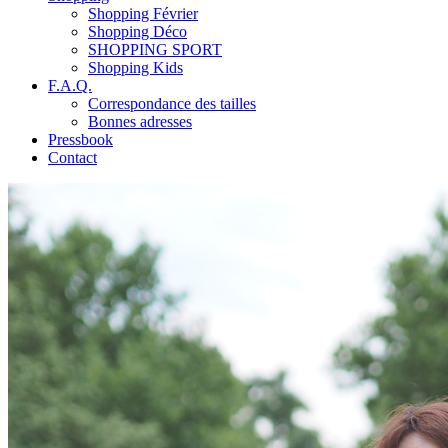
Shopping Février
Shopping Déco
SHOPPING SPORT
Shopping Kids
F.A.Q.
Correspondance des tailles
Bonnes adresses
Pressbook
Contact