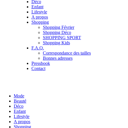
Déco
Enfant
Lifestyle
A propos
Shopping
Shopping Février
Shopping Déco
SHOPPING SPORT
Shopping Kids
F.A.Q.
Correspondance des tailles
Bonnes adresses
Pressbook
Contact
Mode
Beauté
Déco
Enfant
Lifestyle
A propos
Shopping