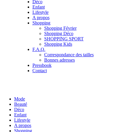
Déco
Enfant
Lifestyle
A propos
Shopping
Shopping Février
Shopping Déco
SHOPPING SPORT
Shopping Kids
F.A.Q.
Correspondance des tailles
Bonnes adresses
Pressbook
Contact
Mode
Beauté
Déco
Enfant
Lifestyle
A propos
Shopping