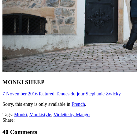
MONKI SHEEP
7 November 2016
featured
Tenues du jour
Stephanie Zwicky
Sorry, this entry is only available in
French
.
Tags:
Monki
,
Monkistyle
,
Violette by Mango
Share:
40 Comments