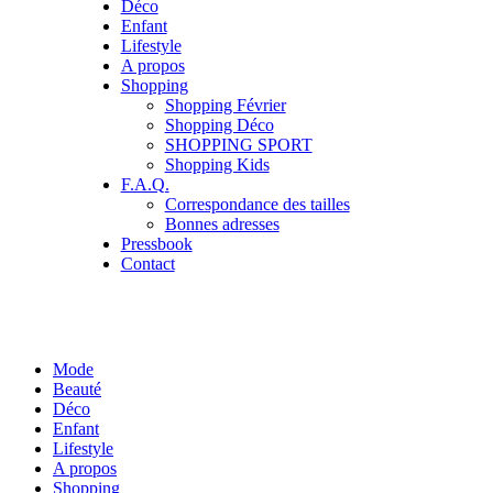
Déco
Enfant
Lifestyle
A propos
Shopping
Shopping Février
Shopping Déco
SHOPPING SPORT
Shopping Kids
F.A.Q.
Correspondance des tailles
Bonnes adresses
Pressbook
Contact
Mode
Beauté
Déco
Enfant
Lifestyle
A propos
Shopping