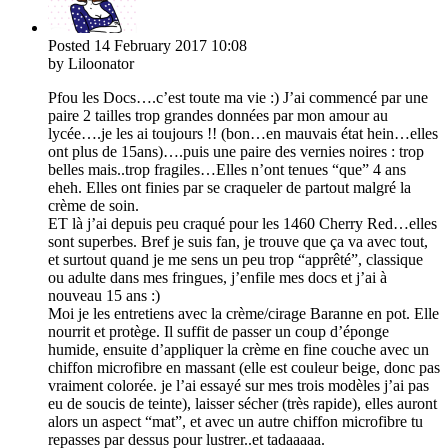
Posted
14 February 2017
10:08
by Liloonator
Pfou les Docs….c’est toute ma vie :) J’ai commencé par une
paire 2 tailles trop grandes données par mon amour au
lycée….je les ai toujours !! (bon…en mauvais état hein…elles
ont plus de 15ans)….puis une paire des vernies noires : trop
belles mais..trop fragiles…Elles n’ont tenues “que” 4 ans
eheh. Elles ont finies par se craqueler de partout malgré la
crème de soin.
ET là j’ai depuis peu craqué pour les 1460 Cherry Red…elles
sont superbes. Bref je suis fan, je trouve que ça va avec tout,
et surtout quand je me sens un peu trop “apprêté”, classique
ou adulte dans mes fringues, j’enfile mes docs et j’ai à
nouveau 15 ans :)
Moi je les entretiens avec la crème/cirage Baranne en pot. Elle
nourrit et protège. Il suffit de passer un coup d’éponge
humide, ensuite d’appliquer la crème en fine couche avec un
chiffon microfibre en massant (elle est couleur beige, donc pas
vraiment colorée. je l’ai essayé sur mes trois modèles j’ai pas
eu de soucis de teinte), laisser sécher (très rapide), elles auront
alors un aspect “mat”, et avec un autre chiffon microfibre tu
repasses par dessus pour lustrer..et tadaaaaa.