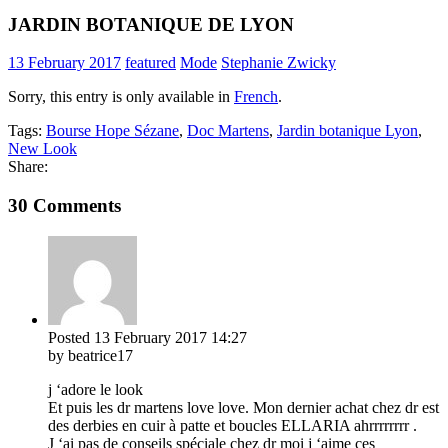
JARDIN BOTANIQUE DE LYON
13 February 2017
featured
Mode
Stephanie Zwicky
Sorry, this entry is only available in
French
.
Tags:
Bourse Hope Sézane
,
Doc Martens
,
Jardin botanique Lyon
,
New Look
Share:
30 Comments
Posted
13 February 2017
14:27
by beatrice17
j ‘adore le look
Et puis les dr martens love love. Mon dernier achat chez dr est
des derbies en cuir à patte et boucles ELLARIA ahrrrrrrrr .
J ‘ai pas de conseils spéciale chez dr moi j ‘aime ces