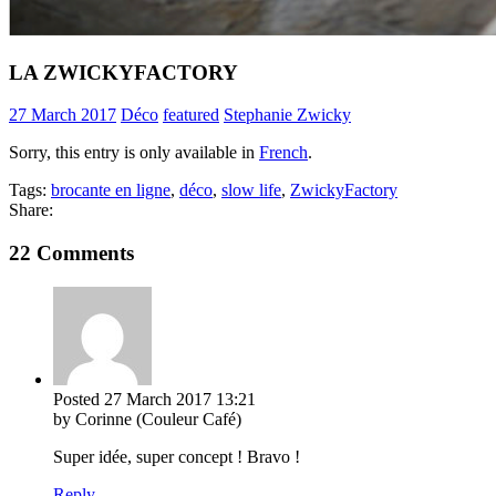
LA ZWICKYFACTORY
27 March 2017
Déco
featured
Stephanie Zwicky
Sorry, this entry is only available in
French
.
Tags:
brocante en ligne
,
déco
,
slow life
,
ZwickyFactory
Share:
22 Comments
Posted
27 March 2017
13:21
by Corinne (Couleur Café)
Super idée, super concept ! Bravo !
Reply