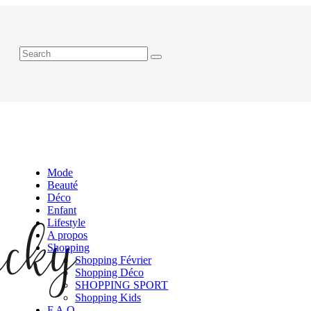
Mode
Beauté
Déco
Enfant
Lifestyle
A propos
Shopping
Shopping Février
Shopping Déco
SHOPPING SPORT
Shopping Kids
F.A.Q.