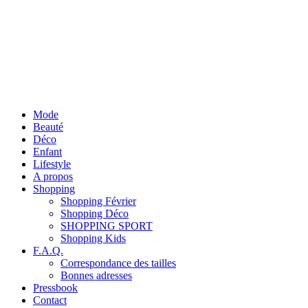
Mode
Beauté
Déco
Enfant
Lifestyle
A propos
Shopping
Shopping Février
Shopping Déco
SHOPPING SPORT
Shopping Kids
F.A.Q.
Correspondance des tailles
Bonnes adresses
Pressbook
Contact